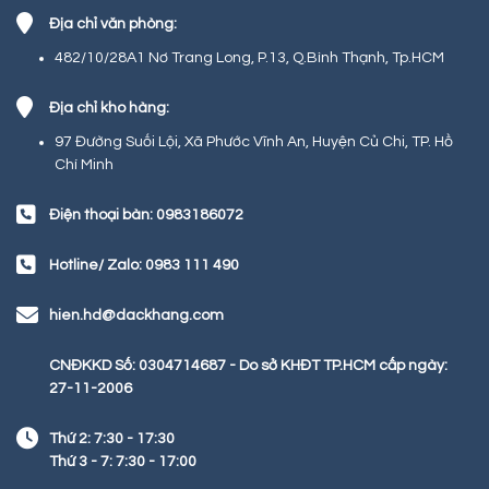
Địa chỉ văn phòng:
482/10/28A1 Nơ Trang Long, P.13, Q.Bình Thạnh, Tp.HCM
Địa chỉ kho hàng:
97 Đường Suối Lội, Xã Phước Vĩnh An, Huyện Củ Chi, TP. Hồ
Chí Minh
Điện thoại bàn: 0983186072
Hotline/ Zalo: 0983 111 490
hien.hd@dackhang.com
CNĐKKD Số: 0304714687 - Do sở KHĐT TP.HCM cấp ngày:
27-11-2006
Thứ 2: 7:30 - 17:30
Thứ 3 - 7: 7:30 - 17:00