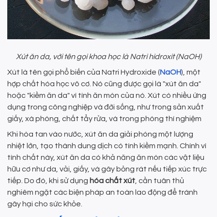
Xút ăn da, với tên gọi khoa học là Natri hidroxit (NaOH)
Xút là tên gọi phổ biến của Natri Hydroxide (
NaOH
), một
hợp chất hóa học vô cơ. Nó cũng được gọi là "xút ăn da"
hoặc "kiềm ăn da" vì tính ăn mòn của nó. Xút có nhiều ứng
dụng trong công nghiệp và đời sống, như trong sản xuất
giấy, xà phòng, chất tẩy rửa, và trong phòng thí nghiệm
Khi hòa tan vào nước, xút ăn da giải phóng một lượng
nhiệt lớn, tạo thành dung dịch có tính kiềm mạnh. Chính vì
tính chất này, xút ăn da có khả năng ăn mòn các vật liệu
hữu cơ như da, vải, giấy, và gây bỏng rát nếu tiếp xúc trực
tiếp. Do đó, khi sử dụng
hóa chất xút
, cần tuân thủ
nghiêm ngặt các biện pháp an toàn lao động để tránh
gây hại cho sức khỏe.