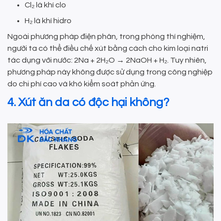
Cl₂ là khí clo
H₂ là khí hidro
Ngoài phương pháp điện phân, trong phòng thí nghiệm,
người ta có thể điều chế xút bằng cách cho kim loại natri
tác dụng với nước: 2Na + 2H₂O → 2NaOH + H₂. Tuy nhiên,
phương pháp này không được sử dụng trong công nghiệp
do chi phí cao và khó kiểm soát phản ứng.
4. Xút ăn da có độc hại không?