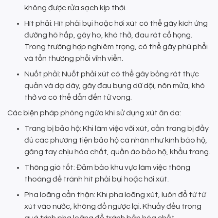
không được rửa sạch kịp thời.
Hít phải: Hít phải bụi hoặc hơi xút có thể gây kích ứng
đường hô hấp, gây ho, khó thở, đau rát cổ họng.
Trong trường hợp nghiêm trọng, có thể gây phù phổi
và tổn thương phổi vĩnh viễn.
Nuốt phải: Nuốt phải xút có thể gây bỏng rát thực
quản và dạ dày, gây đau bụng dữ dội, nôn mửa, khó
thở và có thể dẫn đến tử vong.
Các biện pháp phòng ngừa khi sử dụng xút ăn da:
Trang bị bảo hộ: Khi làm việc với xút, cần trang bị đầy
đủ các phương tiện bảo hộ cá nhân như kính bảo hộ,
găng tay chịu hóa chất, quần áo bảo hộ, khẩu trang.
Thông gió tốt: Đảm bảo khu vực làm việc thông
thoáng để tránh hít phải bụi hoặc hơi xút.
Pha loãng cẩn thận: Khi pha loãng xút, luôn đổ từ từ
xút vào nước, không đổ ngược lại. Khuấy đều trong
quá trình pha loãng để tránh bắn hóa chất.