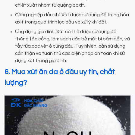
chiết xuất nhôm từ quặng boxit.
Công nghiệp dầu khí: Xút được sử dụng để trung hòa
axit trong quá trình lọc dầu và xử lý khí đốt.
Ứng dụng gia đình: Xút có thể được sử dụng để
thông tắc cống, làm sạch các bề mặt bị bám bẩn, và
tẩy rửa các vết ố cứng đầu. Tuy nhiên, cần sử dụng
cẩn thận và tuân thủ các biện pháp an toàn khi sử
dụng xút trong gia đình.
6. Mua xút ăn da ở đâu uy tín, chất
lượng?