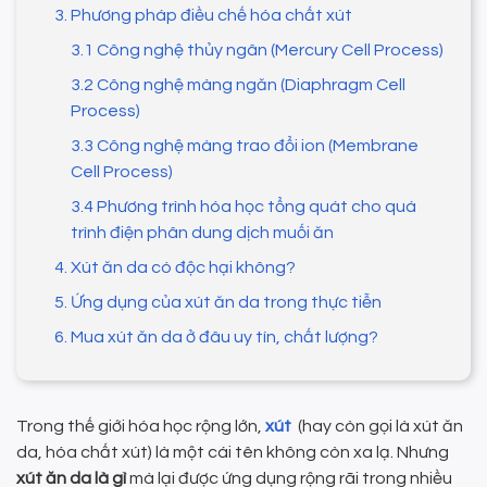
3. Phương pháp điều chế hóa chất xút
3.1 Công nghệ thủy ngân (Mercury Cell Process)
3.2 Công nghệ màng ngăn (Diaphragm Cell
Process)
3.3 Công nghệ màng trao đổi ion (Membrane
Cell Process)
3.4 Phương trình hóa học tổng quát cho quá
trình điện phân dung dịch muối ăn
4. Xút ăn da có độc hại không?
5. Ứng dụng của xút ăn da trong thực tiễn
6. Mua xút ăn da ở đâu uy tín, chất lượng?
Trong thế giới hóa học rộng lớn,
xút
(hay còn gọi là xút ăn
da, hóa chất xút) là một cái tên không còn xa lạ. Nhưng
xút ăn da là gì
mà lại được ứng dụng rộng rãi trong nhiều