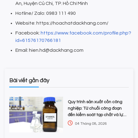
An, Huyện Củ Chi, TP. Hồ Chí Minh
Hotline/ Zalo: 0983 111 490
Website: https://hoachatdackhang.com/
Facebook:
https://www.facebook.com/profile.php?
id=61576170766181
Email: hien.hd@dackhang.com
Bài viết gần đây
Quy trình sản xuất cồn công
nghiệp: Từ chuỗi công đoạn
đến kiểm soát tạp chất và lựa
chọn hóa chất
04 Tháng 08, 2026