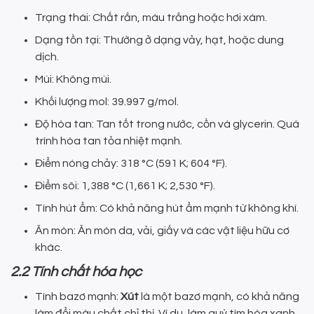
Trạng thái: Chất rắn, màu trắng hoặc hơi xám.
Dạng tồn tại: Thường ở dạng vảy, hạt, hoặc dung
dịch.
Mùi: Không mùi.
Khối lượng mol: 39.997 g/mol.
Độ hòa tan: Tan tốt trong nước, cồn và glycerin. Quá
trình hòa tan tỏa nhiệt mạnh.
Điểm nóng chảy: 318 °C (591 K; 604 °F).
Điểm sôi: 1,388 °C (1,661 K; 2,530 °F).
Tính hút ẩm: Có khả năng hút ẩm mạnh từ không khí.
Ăn mòn: Ăn mòn da, vải, giấy và các vật liệu hữu cơ
khác.
2.2 Tính chất hóa học
Tính bazơ mạnh:
Xút
là một bazơ mạnh, có khả năng
làm đổi màu chất chỉ thị. Ví dụ, làm quỳ tím hóa xanh,