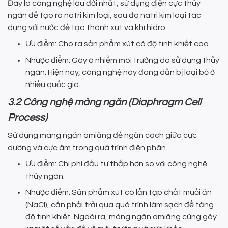
Đây là công nghệ lâu đời nhất, sử dụng điện cực thủy
ngân để tạo ra natri kim loại, sau đó natri kim loại tác
dụng với nước để tạo thành xút và khí hidro.
Ưu điểm: Cho ra sản phẩm xút có độ tinh khiết cao.
Nhược điểm: Gây ô nhiễm môi trường do sử dụng thủy
ngân. Hiện nay, công nghệ này đang dần bị loại bỏ ở
nhiều quốc gia.
3.2 Công nghệ màng ngăn (Diaphragm Cell
Process)
Sử dụng màng ngăn amiăng để ngăn cách giữa cực
dương và cực âm trong quá trình điện phân.
Ưu điểm: Chi phí đầu tư thấp hơn so với công nghệ
thủy ngân.
Nhược điểm: Sản phẩm xút có lẫn tạp chất muối ăn
(NaCl), cần phải trải qua quá trình làm sạch để tăng
độ tinh khiết. Ngoài ra, màng ngăn amiăng cũng gây