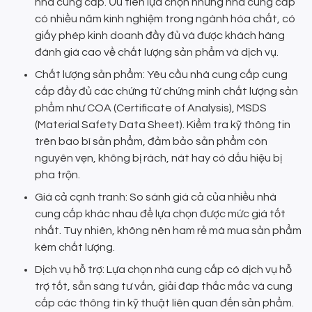
nhà cung cấp. Ưu tiên lựa chọn những nhà cung cấp
có nhiều năm kinh nghiệm trong ngành hóa chất, có
giấy phép kinh doanh đầy đủ và được khách hàng
đánh giá cao về chất lượng sản phẩm và dịch vụ.
Chất lượng sản phẩm: Yêu cầu nhà cung cấp cung
cấp đầy đủ các chứng từ chứng minh chất lượng sản
phẩm như COA (Certificate of Analysis), MSDS
(Material Safety Data Sheet). Kiểm tra kỹ thông tin
trên bao bì sản phẩm, đảm bảo sản phẩm còn
nguyên vẹn, không bị rách, nát hay có dấu hiệu bị
pha trộn.
Giá cả cạnh tranh: So sánh giá cả của nhiều nhà
cung cấp khác nhau để lựa chọn được mức giá tốt
nhất. Tuy nhiên, không nên ham rẻ mà mua sản phẩm
kém chất lượng.
Dịch vụ hỗ trợ: Lựa chọn nhà cung cấp có dịch vụ hỗ
trợ tốt, sẵn sàng tư vấn, giải đáp thắc mắc và cung
cấp các thông tin kỹ thuật liên quan đến sản phẩm.