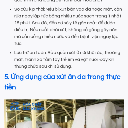
Sơ cứu kịp thời: Nếu bị xút bắn vào da hoặc mắt, cần
rửa ngay lập tức bằng nhiều nước sạch trong ít nhất
15 phút. Sau đó, đến cơ sở y tế gần nhất để được
điều trị. Nếu nuốt phải xút, không cố gắng gây nôn
mà cần uống nhiều nước và đến bệnh viện ngay lập
tức.
Lưu trữ an toàn: Bảo quản xút ở nơi khô ráo, thoáng
mát, tránh xa tầm tay trẻ em và vật nuôi. Đậy kín
thùng chứa sau khi sử dụng.
5. Ứng dụng của xút ăn da trong thực
tiễn