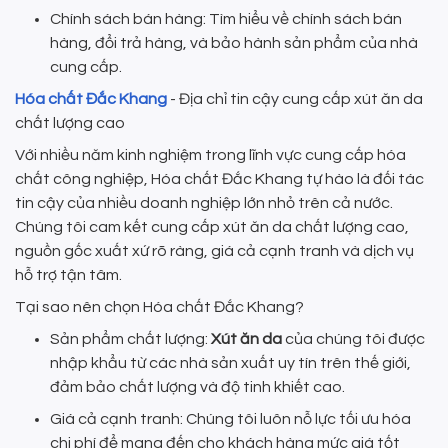
Chính sách bán hàng: Tìm hiểu về chính sách bán
hàng, đổi trả hàng, và bảo hành sản phẩm của nhà
cung cấp.
Hóa chất Đắc Khang
- Địa chỉ tin cậy cung cấp xút ăn da
chất lượng cao
Với nhiều năm kinh nghiệm trong lĩnh vực cung cấp hóa
chất công nghiệp, Hóa chất Đắc Khang tự hào là đối tác
tin cậy của nhiều doanh nghiệp lớn nhỏ trên cả nước.
Chúng tôi cam kết cung cấp xút ăn da chất lượng cao,
nguồn gốc xuất xứ rõ ràng, giá cả cạnh tranh và dịch vụ
hỗ trợ tận tâm.
Tại sao nên chọn Hóa chất Đắc Khang?
Sản phẩm chất lượng:
Xút ăn da
của chúng tôi được
nhập khẩu từ các nhà sản xuất uy tín trên thế giới,
đảm bảo chất lượng và độ tinh khiết cao.
Giá cả cạnh tranh: Chúng tôi luôn nỗ lực tối ưu hóa
chi phí để mang đến cho khách hàng mức giá tốt