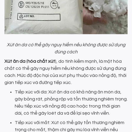
Xút ăn da có thể gây nguy hiểm nếu không được sử dụng
đúng cách
Xút ăn da
(
hóa chất xút
), do tính kiềm mạnh, là một hóa
chất có thể gây nguy hiểm nếu không được sử dụng đúng
cách. Mức độ độc hại của xút phụ thuộc vào nồng độ, thời
gian tiếp xúc và đường tiếp xúc.
Tiếp xúc với da: Xút ăn da có khả năng ăn mòn da,
gây bỏng rát, phồng rộp và tổn thương nghiêm trọng.
Nếu tiếp xúc với nồng độ cao hoặc trong thời gian
dài, có thể gây loét da và để lại sẹo vĩnh viễn.
Tiếp xúc với mắt: Xút có thể gây tổn thương nghiêm
trọng cho mắt, thậm chí gây mù lòa vĩnh viễn nếu