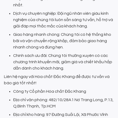
nhất.
Dịch vụ chuyên nghiệp: Đội ngũ nhân viên giàu kinh
nghiệm của chúng tôi luôn sẵn sàng tư vấn, hỗ trợ và
giải đáp mọi thắc mắc của khách hàng.
Giao hàng nhanh chóng: Chúng tôi có hệ thống kho
bãi và vận chuyển rộng khắp, đảm bảo giao hàng
nhanh chóng và đúng hẹn.
Chính sách ưu đãi: Chúng tôi thường xuyên có các
chương trình khuyến mãi, giảm giá và chiết khấu hấp
dẫn dành cho khách hàng.
Liên hệ ngay với Hóa chất Đắc Khang để được tư vấn và
báo giá tốt nhất!
Công ty Cổ phần Hóa chất Đắc Khang
Địa chỉ văn phòng: 482/10/28A1 Nơ Trang Long, P.13,
Q.Bình Thạnh, Tp.HCM
Địa chỉ kho hàng: 97 Đường Suối Lội, Xã Phước Vĩnh