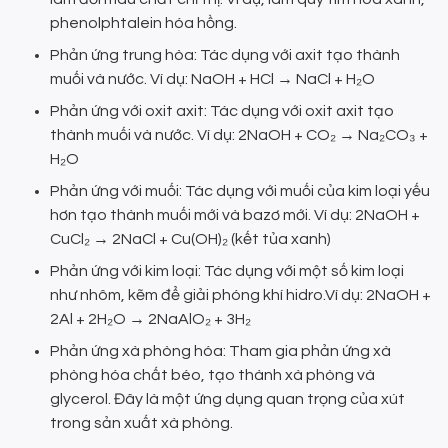
phenolphtalein hóa hồng.
Phản ứng trung hòa: Tác dụng với axit tạo thành
muối và nước. Ví dụ: NaOH + HCl → NaCl + H₂O
Phản ứng với oxit axit: Tác dụng với oxit axit tạo
thành muối và nước. Ví dụ: 2NaOH + CO₂ → Na₂CO₃ +
H₂O
Phản ứng với muối: Tác dụng với muối của kim loại yếu
hơn tạo thành muối mới và bazơ mới. Ví dụ: 2NaOH +
CuCl₂ → 2NaCl + Cu(OH)₂ (kết tủa xanh)
Phản ứng với kim loại: Tác dụng với một số kim loại
như nhôm, kẽm để giải phóng khí hidro.Ví dụ: 2NaOH +
2Al + 2H₂O → 2NaAlO₂ + 3H₂
Phản ứng xà phòng hóa: Tham gia phản ứng xà
phòng hóa chất béo, tạo thành xà phòng và
glycerol. Đây là một ứng dụng quan trọng của xút
trong sản xuất xà phòng.