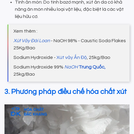
Tính ăn mòn: Do tính bazơ mạnh, xút ăn da có khả
năng ăn mòn nhiều loại vật liệu, đặc biệt là các vật
liệu hữu cơ.
Xem thêm :
Xút Vảy Đài Loan
- NaOH 98% - Caustic Soda Flakes
25Kg/Bao
Sodium Hydroxide -
Xút vảy Ấn Độ
, 25kg/Bao
Sodium Hydroxide 99%
NaOH
Trung Quốc,
25kg/Bao
3. Phương pháp điều chế hóa chất xút