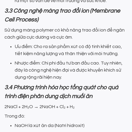
ra một số vấn đề về môi trường và sức khỏe.
3.3 Công nghệ màng trao đổi ion (Membrane
Cell Process)
Sử dụng màng polymer có khả năng trao đổi ion để ngăn
cách giữa cực dương và cực âm.
Ưu điểm: Cho ra sản phẩm xút có độ tinh khiết cao,
tiết kiệm năng lượng và thân thiện với môi trường.
Nhược điểm: Chi phí đầu tư ban đầu cao. Tuy nhiên,
đây là công nghệ hiện đại và được khuyến khích sử
dụng rộng rãi hiện nay.
3.4 Phương trình hóa học tổng quát cho quá
trình điện phân dung dịch muối ăn
2NaCl + 2H₂O → 2NaOH + Cl₂ + H₂
Trong đó:
NaOH là xút ăn da (Natri hidroxit)