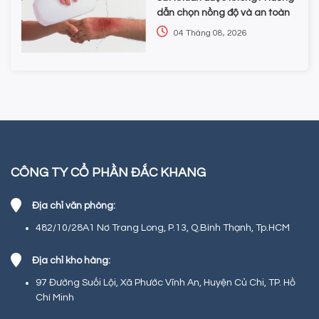
dẫn chọn nồng độ và an toàn
04 Tháng 08, 2026
CÔNG TY CỔ PHẦN ĐẮC KHANG
Địa chỉ văn phòng:
482/10/28A1 Nơ Trang Long, P.13, Q.Bình Thạnh, Tp.HCM
Địa chỉ kho hàng:
97 Đường Suối Lội, Xã Phước Vĩnh An, Huyện Củ Chi, TP. Hồ
Chí Minh