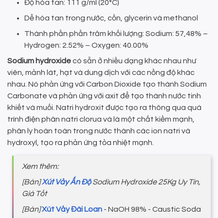
Độ hòa tan: 111 g/ml (20°C)
Dễ hòa tan trong nước, cồn, glycerin và methanol
Thành phần phần trăm khối lượng: Sodium: 57,48% –
Hydrogen: 2.52% – Oxygen: 40.00%
Sodium hydroxide
có sẵn ở nhiều dạng khác nhau như
viên, mảnh lát, hạt và dung dịch với các nồng độ khác
nhau. Nó phản ứng với Carbon Dioxide tạo thành Sodium
Carbonate và phản ứng với axit để tạo thành nước tinh
khiết và muối. Natri hydroxit được tạo ra thông qua quá
trình điện phân natri clorua và là một chất kiềm mạnh,
phân ly hoàn toàn trong nước thành các ion natri và
hydroxyl, tạo ra phản ứng tỏa nhiệt mạnh.
Xem thêm:
[Bán]
Xút Vảy Ấn Độ
Sodium Hydroxide 25Kg Uy Tín,
Giá Tốt
[Bán]
Xút Vảy Đài Loan
- NaOH 98% - Caustic Soda