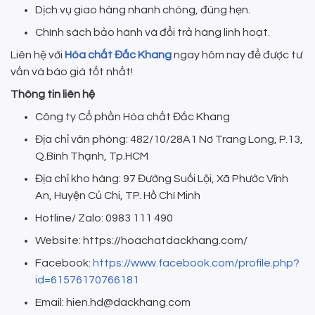
Dịch vụ giao hàng nhanh chóng, đúng hẹn.
Chính sách bảo hành và đổi trả hàng linh hoạt.
Liên hệ với
Hóa chất Đắc Khang
ngay hôm nay để được tư
vấn và báo giá tốt nhất!
Thông tin liên hệ
Công ty Cổ phần Hóa chất Đắc Khang
Địa chỉ văn phòng: 482/10/28A1 Nơ Trang Long, P.13,
Q.Bình Thạnh, Tp.HCM
Địa chỉ kho hàng: 97 Đường Suối Lội, Xã Phước Vĩnh
An, Huyện Củ Chi, TP. Hồ Chí Minh
Hotline/ Zalo: 0983 111 490
Website: https://hoachatdackhang.com/
Facebook:
https://www.facebook.com/profile.php?
id=61576170766181
Email: hien.hd@dackhang.com