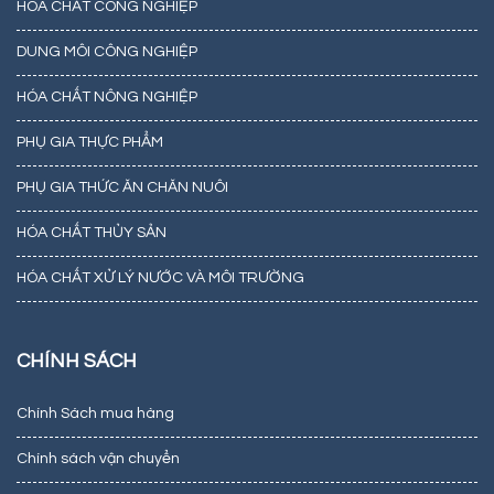
HÓA CHẤT CÔNG NGHIỆP
DUNG MÔI CÔNG NGHIỆP
HÓA CHẤT NÔNG NGHIỆP
PHỤ GIA THỰC PHẨM
PHỤ GIA THỨC ĂN CHĂN NUÔI
HÓA CHẤT THỦY SẢN
HÓA CHẤT XỬ LÝ NƯỚC VÀ MÔI TRƯỜNG
CHÍNH SÁCH
Chính Sách mua hàng
Chính sách vận chuyển