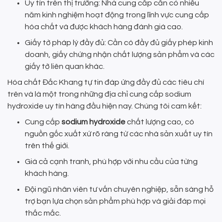
Uy tín trên thị trường: Nhà cung cấp cần có nhiều
năm kinh nghiệm hoạt động trong lĩnh vực cung cấp
hóa chất và được khách hàng đánh giá cao.
Giấy tờ pháp lý đầy đủ: Cần có đầy đủ giấy phép kinh
doanh, giấy chứng nhận chất lượng sản phẩm và các
giấy tờ liên quan khác.
Hóa chất Đắc Khang tự tin đáp ứng đầy đủ các tiêu chí
trên và là một trong những địa chỉ cung cấp sodium
hydroxide uy tín hàng đầu hiện nay. Chúng tôi cam kết:
Cung cấp
sodium hydroxide
chất lượng cao, có
nguồn gốc xuất xứ rõ ràng từ các nhà sản xuất uy tín
trên thế giới.
Giá cả cạnh tranh, phù hợp với nhu cầu của từng
khách hàng.
Đội ngũ nhân viên tư vấn chuyên nghiệp, sẵn sàng hỗ
trợ bạn lựa chọn sản phẩm phù hợp và giải đáp mọi
thắc mắc.