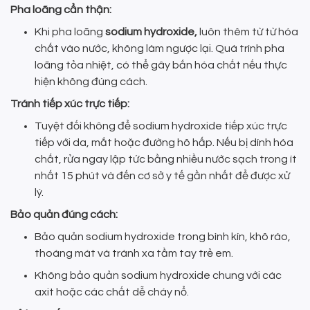
Pha loãng cẩn thận:
Khi pha loãng
sodium hydroxide,
luôn thêm từ từ hóa
chất vào nước, không làm ngược lại. Quá trình pha
loãng tỏa nhiệt, có thể gây bắn hóa chất nếu thực
hiện không đúng cách.
Tránh tiếp xúc trực tiếp:
Tuyệt đối không để sodium hydroxide tiếp xúc trực
tiếp với da, mắt hoặc đường hô hấp. Nếu bị dính hóa
chất, rửa ngay lập tức bằng nhiều nước sạch trong ít
nhất 15 phút và đến cơ sở y tế gần nhất để được xử
lý.
Bảo quản đúng cách:
Bảo quản sodium hydroxide trong bình kín, khô ráo,
thoáng mát và tránh xa tầm tay trẻ em.
Không bảo quản sodium hydroxide chung với các
axit hoặc các chất dễ cháy nổ.