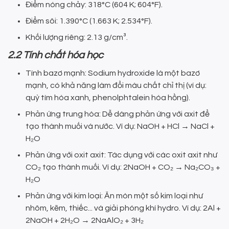
Điểm nóng chảy: 318°C (604 K; 604°F).
Điểm sôi: 1.390°C (1.663 K; 2.534°F).
Khối lượng riêng: 2.13 g/cm³.
2.2 Tính chất hóa học
Tính bazơ mạnh: Sodium hydroxide là một bazơ
mạnh, có khả năng làm đổi màu chất chỉ thị (ví dụ:
quỳ tím hóa xanh, phenolphtalein hóa hồng).
Phản ứng trung hòa: Dễ dàng phản ứng với axit để
tạo thành muối và nước. Ví dụ: NaOH + HCl → NaCl +
H₂O
Phản ứng với oxit axit: Tác dụng với các oxit axit như
CO₂ tạo thành muối. Ví dụ: 2NaOH + CO₂ → Na₂CO₃ +
H₂O
Phản ứng với kim loại: Ăn mòn một số kim loại như
nhôm, kẽm, thiếc... và giải phóng khí hydro. Ví dụ: 2Al +
2NaOH + 2H₂O → 2NaAlO₂ + 3H₂