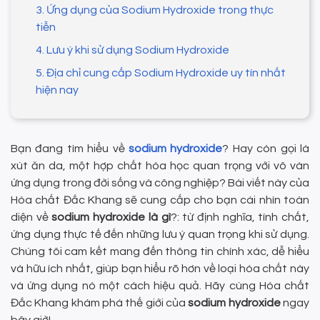
3. Ứng dụng của Sodium Hydroxide trong thực
tiễn
4. Lưu ý khi sử dụng Sodium Hydroxide
5. Địa chỉ cung cấp Sodium Hydroxide uy tín nhất
hiện nay
Bạn đang tìm hiểu về
sodium hydroxide
? Hay còn gọi là
xút ăn da, một hợp chất hóa học quan trọng với vô vàn
ứng dụng trong đời sống và công nghiệp? Bài viết này của
Hóa chất Đắc Khang sẽ cung cấp cho bạn cái nhìn toàn
diện về
sodium hydroxide là gì
?: từ định nghĩa, tính chất,
ứng dụng thực tế đến những lưu ý quan trọng khi sử dụng.
Chúng tôi cam kết mang đến thông tin chính xác, dễ hiểu
và hữu ích nhất, giúp bạn hiểu rõ hơn về loại hóa chất này
và ứng dụng nó một cách hiệu quả. Hãy cùng Hóa chất
Đắc Khang khám phá thế giới của
sodium hydroxide
ngay
bây giờ!