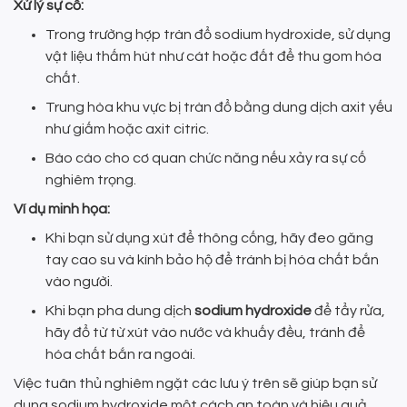
Xử lý sự cố:
Trong trường hợp tràn đổ sodium hydroxide, sử dụng
vật liệu thấm hút như cát hoặc đất để thu gom hóa
chất.
Trung hòa khu vực bị tràn đổ bằng dung dịch axit yếu
như giấm hoặc axit citric.
Báo cáo cho cơ quan chức năng nếu xảy ra sự cố
nghiêm trọng.
Ví dụ minh họa:
Khi bạn sử dụng xút để thông cống, hãy đeo găng
tay cao su và kính bảo hộ để tránh bị hóa chất bắn
vào người.
Khi bạn pha dung dịch
sodium hydroxide
để tẩy rửa,
hãy đổ từ từ xút vào nước và khuấy đều, tránh để
hóa chất bắn ra ngoài.
Việc tuân thủ nghiêm ngặt các lưu ý trên sẽ giúp bạn sử
dụng sodium hydroxide một cách an toàn và hiệu quả,