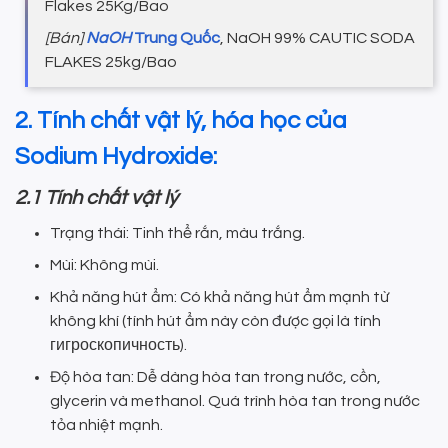
Flakes 25Kg/Bao
[Bán]
NaOH
Trung Quốc
, NaOH 99% CAUTIC SODA
FLAKES 25kg/Bao
2. Tính chất vật lý, hóa học của
Sodium Hydroxide:
2.1 Tính chất vật lý
Trạng thái: Tinh thể rắn, màu trắng.
Mùi: Không mùi.
Khả năng hút ẩm: Có khả năng hút ẩm mạnh từ
không khí (tính hút ẩm này còn được gọi là tính
гигроскопичность).
Độ hòa tan: Dễ dàng hòa tan trong nước, cồn,
glycerin và methanol. Quá trình hòa tan trong nước
tỏa nhiệt mạnh.