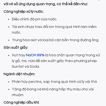
với vô số ứng dụng quan trọng, có thể kể đến như:
Công nghiệp xử lý nước:
Điều chỉnh độ pH của nước.
Tái sinh nhựa trao đổi ion trong quá trình làm mềm
nước.
Trung hòa axit và loại bỏ cặn bẩn trong đường ống.
Sản xuất giấy:
Xút hay
NaOH 99%
là hóa chất quan trọng trong xử
lý gỗ, tre, nứa để sản xuất giấy theo phương pháp
Sunfat và Soda.
Ngành dệt nhuộm:
Phân hủy pectins, sáp trong quá trình xử lý vải thô.
Tăng độ bóng và khả năng hấp thụ màu cho vải
nhuộm.
Công nghiệp dầu khí: