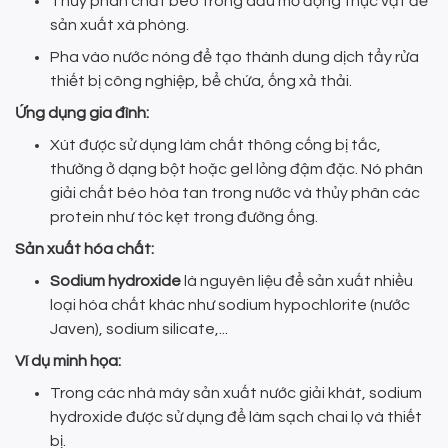
Thủy phân chất béo trong dầu mỡ động thực vật để
sản xuất xà phòng.
Pha vào nước nóng để tạo thành dung dịch tẩy rửa
thiết bị công nghiệp, bể chứa, ống xả thải.
Ứng dụng gia đình:
Xút được sử dụng làm chất thông cống bị tắc,
thường ở dạng bột hoặc gel lỏng đậm đặc. Nó phân
giải chất béo hòa tan trong nước và thủy phân các
protein như tóc kẹt trong đường ống.
Sản xuất hóa chất:
Sodium hydroxide
là nguyên liệu để sản xuất nhiều
loại hóa chất khác như sodium hypochlorite (nước
Javen), sodium silicate,...
Ví dụ minh họa:
Trong các nhà máy sản xuất nước giải khát, sodium
hydroxide được sử dụng để làm sạch chai lọ và thiết
bị.