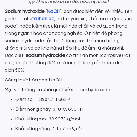
gọi khác như xút ăn da, natri hydroxit
Sodium hydroxide
(
NaOH
), còn được biết đến với nhiều tên
gọi khác như
xút ăn da
, natri hydroxit, chất ăn da (caustic
soda), hoặc kiềm (lye), là một hợp chất vô cơ quan trọng
trong ngành hóa chất công nghiệp. Ở nhiệt độ phòng,
sodium hydroxide tồn tại ở dạng tinh thể màu trắng,
không mùi và có khả năng hấp thụ độ ẩm từ không khí.
Đặc biệt,
sodium hydroxide
có tính ăn mòn (corrosive) rất
cao, do đó thường được sử dụng ở dạng rắn hoặc dung
dịch 50%.
Công thức hóa học: NaOH
Một vài thông tin khái quát về sodium hydroxide:
Điểm sôi: 1.390°C, 1.663 K
Điểm nóng chảy: 318°C, 6591 K
Khối lượng mol: 39.9971 g/mol
Khối lượng riêng: 2,1 g/cm3, rắn