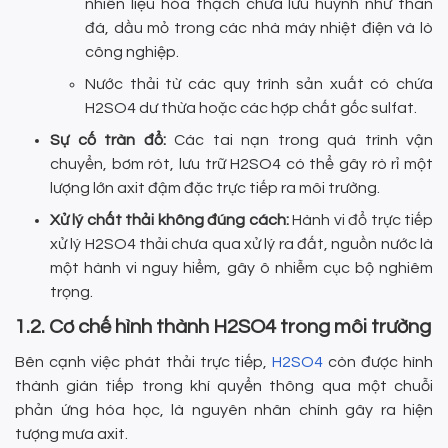
nhiên liệu hóa thạch chứa lưu huỳnh như than
đá, dầu mỏ trong các nhà máy nhiệt điện và lò
công nghiệp.
Nước thải từ các quy trình sản xuất có chứa
H2SO4 dư thừa hoặc các hợp chất gốc sulfat.
Sự cố tràn đổ:
Các tai nạn trong quá trình vận
chuyển, bơm rót, lưu trữ H2SO4 có thể gây rò rỉ một
lượng lớn axit đậm đặc trực tiếp ra môi trường.
Xử lý chất thải không đúng cách:
Hành vi đổ trực tiếp
xử lý H2SO4 thải chưa qua xử lý ra đất, nguồn nước là
một hành vi nguy hiểm, gây ô nhiễm cục bộ nghiêm
trọng.
1.2. Cơ chế hình thành H2SO4 trong môi trường
Bên cạnh việc phát thải trực tiếp,
H2SO4
còn được hình
thành gián tiếp trong khí quyển thông qua một chuỗi
phản ứng hóa học, là nguyên nhân chính gây ra hiện
tượng mưa axit.