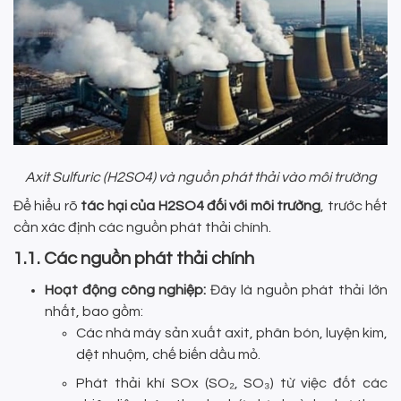
Axit Sulfuric (H2SO4) và nguồn phát thải vào môi trường
Để hiểu rõ
tác hại của H2SO4 đối với môi trường
, trước hết
cần xác định các nguồn phát thải chính.
1.1. Các nguồn phát thải chính
Hoạt động công nghiệp:
Đây là nguồn phát thải lớn
nhất, bao gồm:
Các nhà máy sản xuất axit, phân bón, luyện kim,
dệt nhuộm, chế biến dầu mỏ.
Phát thải khí SOx (SO₂, SO₃) từ việc đốt các