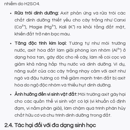
nhiễm do H2SO4.
Rửa trôi dinh dưỡng:
Axit phản ứng và rửa trôi các
chất dinh dưỡng thiết yếu cho cây trồng như Canxi
(Ca²⁺), Magie (Mg²⁺), Kali (K⁺) ra khỏi tầng đất mặt,
khiến đất trở nên bạc màu.
Tăng độc tính kim loại:
Tương tự như môi trường
nước, axit hóa đất làm giải phóng ion nhôm (Al³⁺) ở
dạng hòa tan, gây độc cho rễ cây, làm rễ còi cọc và
giảm khả năng hấp thụ nước và dinh dưỡng. Ví dụ,
năng suất của các cây trồng nhạy cảm với axit như
ngô và đậu tương có thể giảm mạnh trên đất bị axit
hóa do ngộ độc nhôm và thiếu hụt dinh dưỡng.
Ảnh hưởng đến vi sinh vật đất:
Môi trường axit gây hại
cho các quần thể vi sinh vật có lợi (vi khuẩn cố định
đạm, vi nấm phân giải), làm chậm quá trình phân hủy
chất hữu cơ và chu trình dinh dưỡng trong đất.
2.4. Tác hại đối với đa dạng sinh học