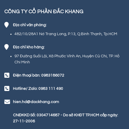
CÔNG TY CỔ PHẦN ĐẮC KHANG
Địa chỉ văn phòng:
482/10/28A1 Nơ Trang Long, P.13, Q.Bình Thạnh, Tp.HCM
Địa chỉ kho hàng:
97 Đường Suối Lội, Xã Phước Vĩnh An, Huyện Củ Chi, TP. Hồ
Chí Minh
Điện thoại bàn: 0983186072
Hotline/ Zalo: 0983 111 490
hien.hd@dackhang.com
CNĐKKD Số: 0304714687 - Do sở KHĐT TP.HCM cấp ngày:
27-11-2006