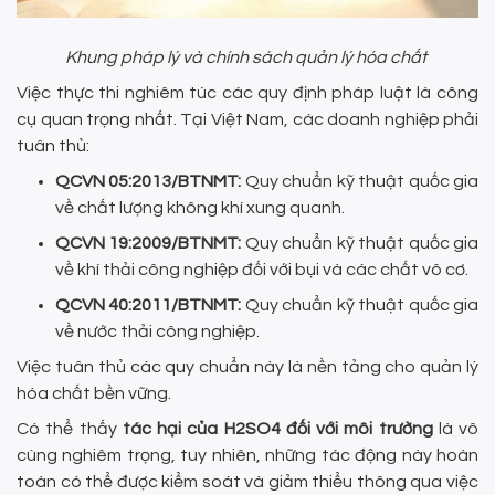
Khung pháp lý và chính sách quản lý hóa chất
Việc thực thi nghiêm túc các quy định pháp luật là công
cụ quan trọng nhất. Tại Việt Nam, các doanh nghiệp phải
tuân thủ:
QCVN 05:2013/BTNMT:
Quy chuẩn kỹ thuật quốc gia
về chất lượng không khí xung quanh.
QCVN 19:2009/BTNMT:
Quy chuẩn kỹ thuật quốc gia
về khí thải công nghiệp đối với bụi và các chất vô cơ.
QCVN 40:2011/BTNMT:
Quy chuẩn kỹ thuật quốc gia
về nước thải công nghiệp.
Việc tuân thủ các quy chuẩn này là nền tảng cho quản lý
hóa chất bền vững.
Có thể thấy
tác hại của H2SO4 đối với môi trường
là vô
cùng nghiêm trọng, tuy nhiên, những tác động này hoàn
toàn có thể được kiểm soát và giảm thiểu thông qua việc