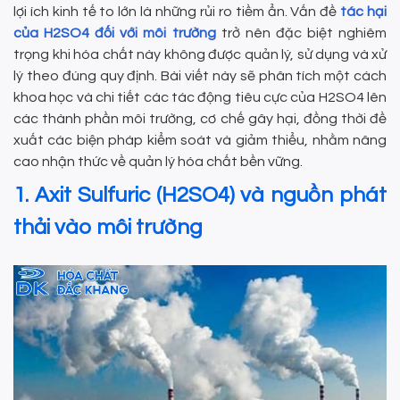
lợi ích kinh tế to lớn là những rủi ro tiềm ẩn. Vấn đề
tác hại
của H2SO4 đối với môi trường
trở nên đặc biệt nghiêm
trọng khi hóa chất này không được quản lý, sử dụng và xử
lý theo đúng quy định. Bài viết này sẽ phân tích một cách
khoa học và chi tiết các tác động tiêu cực của H2SO4 lên
các thành phần môi trường, cơ chế gây hại, đồng thời đề
xuất các biện pháp kiểm soát và giảm thiểu, nhằm nâng
cao nhận thức về quản lý hóa chất bền vững.
1. Axit Sulfuric (H2SO4) và nguồn phát
thải vào môi trường