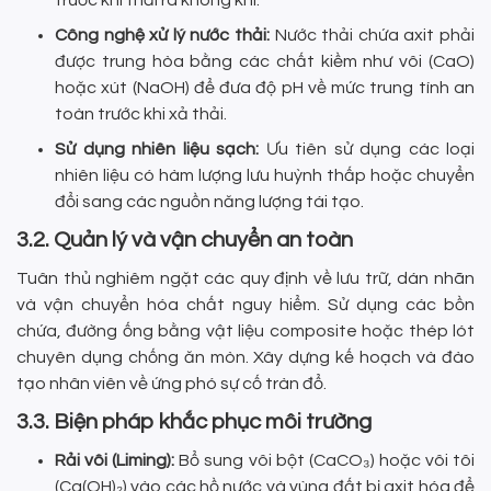
trước khi thải ra không khí.
Công nghệ xử lý nước thải:
Nước thải chứa axit phải
được trung hòa bằng các chất kiềm như vôi (CaO)
hoặc xút (NaOH) để đưa độ pH về mức trung tính an
toàn trước khi xả thải.
Sử dụng nhiên liệu sạch:
Ưu tiên sử dụng các loại
nhiên liệu có hàm lượng lưu huỳnh thấp hoặc chuyển
đổi sang các nguồn năng lượng tái tạo.
3.2. Quản lý và vận chuyển an toàn
Tuân thủ nghiêm ngặt các quy định về lưu trữ, dán nhãn
và vận chuyển hóa chất nguy hiểm. Sử dụng các bồn
chứa, đường ống bằng vật liệu composite hoặc thép lót
chuyên dụng chống ăn mòn. Xây dựng kế hoạch và đào
tạo nhân viên về ứng phó sự cố tràn đổ.
3.3. Biện pháp khắc phục môi trường
Rải vôi (Liming):
Bổ sung vôi bột (CaCO₃) hoặc vôi tôi
(Ca(OH)₂) vào các hồ nước và vùng đất bị axit hóa để