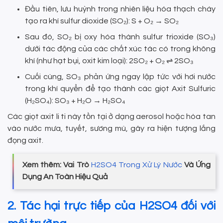
Đầu tiên, lưu huỳnh trong nhiên liệu hóa thạch cháy
tạo ra khí sulfur dioxide (SO₂): S + O₂ → SO₂
Sau đó, SO₂ bị oxy hóa thành sulfur trioxide (SO₃)
dưới tác động của các chất xúc tác có trong không
khí (như hạt bụi, oxit kim loại): 2SO₂ + O₂ ⇌ 2SO₃
Cuối cùng, SO₃ phản ứng ngay lập tức với hơi nước
trong khí quyển để tạo thành các giọt Axit Sulfuric
(H₂SO₄): SO₃ + H₂O → H₂SO₄
Các giọt axit li ti này tồn tại ở dạng aerosol hoặc hòa tan
vào nước mưa, tuyết, sương mù, gây ra hiện tượng lắng
đọng axit.
Xem thêm: Vai Trò
H2SO4 Trong Xử Lý Nước
Và Ứng
Dụng An Toàn Hiệu Quả
2. Tác hại trực tiếp của H2SO4 đối với