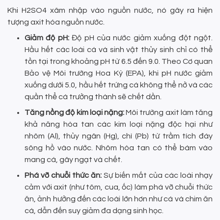
Khi H2SO4 xâm nhập vào nguồn nước, nó gây ra hiện
tượng axit hóa nguồn nước.
Giảm độ pH:
Độ pH của nước giảm xuống đột ngột.
Hầu hết các loài cá và sinh vật thủy sinh chỉ có thể
tồn tại trong khoảng pH từ 6.5 đến 9.0. Theo Cơ quan
Bảo vệ Môi trường Hoa Kỳ (EPA), khi pH nước giảm
xuống dưới 5.0, hầu hết trứng cá không thể nở và các
quần thể cá trưởng thành sẽ chết dần.
Tăng nồng độ kim loại nặng:
Môi trường axit làm tăng
khả năng hòa tan các kim loại nặng độc hại như
nhôm (Al), thủy ngân (Hg), chì (Pb) từ trầm tích đáy
sông hồ vào nước. Nhôm hòa tan có thể bám vào
mang cá, gây ngạt và chết.
Phá vỡ chuỗi thức ăn:
Sự biến mất của các loài nhạy
cảm với axit (như tôm, cua, ốc) làm phá vỡ chuỗi thức
ăn, ảnh hưởng đến các loài lớn hơn như cá và chim ăn
cá, dẫn đến suy giảm đa dạng sinh học.