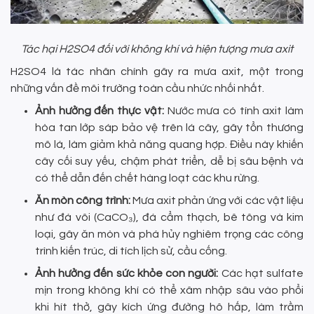
Tác hại H2SO4 đối với không khí và hiện tượng mưa axit
H2SO4 là tác nhân chính gây ra mưa axit, một trong
những vấn đề môi trường toàn cầu nhức nhối nhất.
Ảnh hưởng đến thực vật:
Nước mưa có tính axit làm
hòa tan lớp sáp bảo vệ trên lá cây, gây tổn thương
mô lá, làm giảm khả năng quang hợp. Điều này khiến
cây cối suy yếu, chậm phát triển, dễ bị sâu bệnh và
có thể dẫn đến chết hàng loạt các khu rừng.
Ăn mòn công trình:
Mưa axit phản ứng với các vật liệu
như đá vôi (CaCO₃), đá cẩm thạch, bê tông và kim
loại, gây ăn mòn và phá hủy nghiêm trọng các công
trình kiến trúc, di tích lịch sử, cầu cống.
Ảnh hưởng đến sức khỏe con người:
Các hạt sulfate
mịn trong không khí có thể xâm nhập sâu vào phổi
khi hít thở, gây kích ứng đường hô hấp, làm trầm