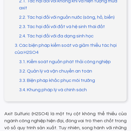
2.1. Tác hại đối với không khí và hiện tượng mưa
axit
2.2. Tác hại đối với nguồn nước (sông, hồ, biển)
2.3. Tác hại đối với đất và hệ sinh thái đất
2.4. Tác hại đối với đa dạng sinh học
3. Các biện pháp kiểm soát và giảm thiểu tác hại
của H2SO4
3.1. Kiểm soát nguồn phát thải công nghiệp
3.2. Quản lý và vận chuyển an toàn
3.3. Biện pháp khắc phục môi trường
3.4. Khung pháp lý và chính sách
Axit Sulfuric (H2SO4) là một trụ cột không thể thiếu của
ngành công nghiệp hiện đại, đóng vai trò then chốt trong
vô số quy trình sản xuất. Tuy nhiên, song hành với những