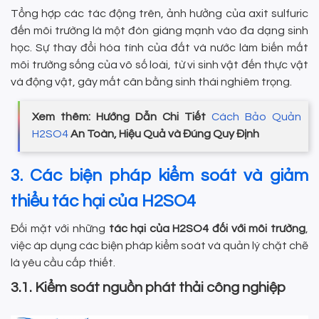
Tổng hợp các tác động trên, ảnh hưởng của axit sulfuric
đến môi trường là một đòn giáng mạnh vào đa dạng sinh
học. Sự thay đổi hóa tính của đất và nước làm biến mất
môi trường sống của vô số loài, từ vi sinh vật đến thực vật
và động vật, gây mất cân bằng sinh thái nghiêm trọng.
Xem thêm: Hướng Dẫn Chi Tiết
Cách Bảo Quản
H2SO4
An Toàn, Hiệu Quả và Đúng Quy Định
3. Các biện pháp kiểm soát và giảm
thiểu tác hại của H2SO4
Đối mặt với những
tác hại của H2SO4 đối với môi trường
,
việc áp dụng các biện pháp kiểm soát và quản lý chặt chẽ
là yêu cầu cấp thiết.
3.1. Kiểm soát nguồn phát thải công nghiệp