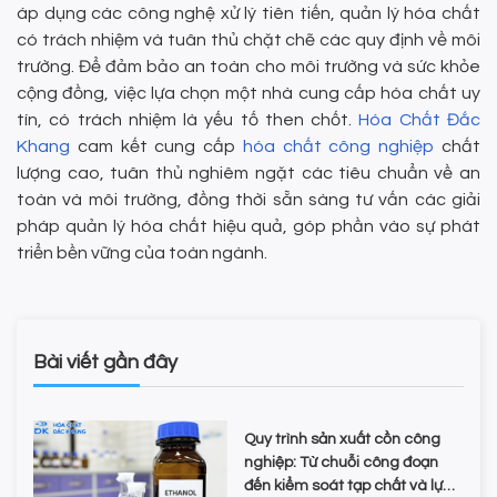
áp dụng các công nghệ xử lý tiên tiến, quản lý hóa chất
có trách nhiệm và tuân thủ chặt chẽ các quy định về môi
trường. Để đảm bảo an toàn cho môi trường và sức khỏe
cộng đồng, việc lựa chọn một nhà cung cấp hóa chất uy
tín, có trách nhiệm là yếu tố then chốt.
Hóa Chất Đắc
Khang
cam kết cung cấp
hóa chất công nghiệp
chất
lượng cao, tuân thủ nghiêm ngặt các tiêu chuẩn về an
toàn và môi trường, đồng thời sẵn sàng tư vấn các giải
pháp quản lý hóa chất hiệu quả, góp phần vào sự phát
triển bền vững của toàn ngành.
Bài viết gần đây
Quy trình sản xuất cồn công
nghiệp: Từ chuỗi công đoạn
đến kiểm soát tạp chất và lựa