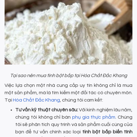
​​​​​​​Tại sao nên mua tinh bột bắp tại Hóa Chất Đắc Khang
Việc lựa chọn một nhà cung cấp uy tín không chỉ là mua
một sản phẩm, mà là tìm kiếm một đối tác có chuyên môn.
Tại
Hóa Chất Đắc Khang
, chúng tôi cam kết:
Tư vấn kỹ thuật chuyên sâu:
Với kinh nghiệm lâu năm,
chúng tôi không chỉ bán
phụ gia thực phẩm
. Chúng
tôi sẽ phân tích quy trình và sản phẩm cuối cùng của
bạn để tư vấn chính xác loại
tinh bột bắp biến tính