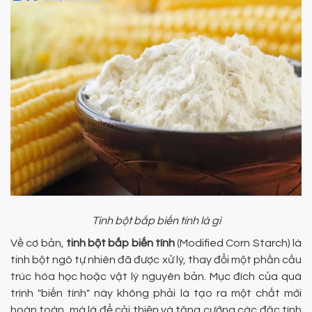
Tinh bột bắp biến tính là gì
Về cơ bản,
tinh bột bắp biến tính
(Modified Corn Starch) là
tinh bột ngô tự nhiên đã được xử lý, thay đổi một phần cấu
trúc hóa học hoặc vật lý nguyên bản. Mục đích của quá
trình "biến tính" này không phải là tạo ra một chất mới
hoàn toàn, mà là để cải thiện và tăng cường các đặc tính