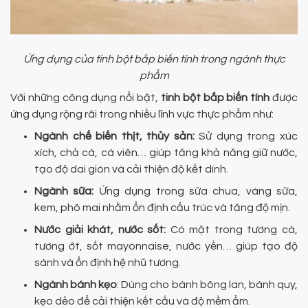
Ứng dụng của tinh bột bắp biến tính trong ngành thực
phẩm
Với những công dụng nổi bật,
tinh bột bắp biến tính
được
ứng dụng rộng rãi trong nhiều lĩnh vực thực phẩm như:
Ngành chế biến thịt, thủy sản:
Sử dụng trong xúc
xích, chả cá, cá viên… giúp tăng khả năng giữ nước,
tạo độ dai giòn và cải thiện độ kết dính.
Ngành sữa:
Ứng dụng trong sữa chua, váng sữa,
kem, phô mai nhằm ổn định cấu trúc và tăng độ mịn.
Nước giải khát, nước sốt:
Có mặt trong tương cà,
tương ớt, sốt mayonnaise, nước yến… giúp tạo độ
sánh và ổn định hệ nhũ tương.
Ngành bánh kẹo
: Dùng cho bánh bông lan, bánh quy,
kẹo dẻo để cải thiện kết cấu và độ mềm ẩm.