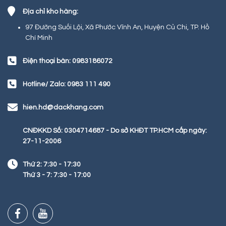
Địa chỉ kho hàng:
97 Đường Suối Lội, Xã Phước Vĩnh An, Huyện Củ Chi, TP. Hồ
Chí Minh
Điện thoại bàn: 0983186072
Hotline/ Zalo: 0983 111 490
hien.hd@dackhang.com
CNĐKKD Số: 0304714687 - Do sở KHĐT TP.HCM cấp ngày:
27-11-2006
Thứ 2: 7:30 - 17:30
Thứ 3 - 7: 7:30 - 17:00