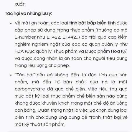
xuất.
Tác hại và những lưu ý:
Về mặt an toàn, các loại
tinh bột bắp biến tính
được
cấp phép sử dụng trong thực phẩm (thường có mã
E-number như E1422, E1442...) đã trải qua các kiểm
nghiệm nghiêm ngặt của các cơ quan quản lý như
FDA (Cục quản lý Thực phẩm và Dược phẩm Hoa Kỳ)
và được công nhận là an toàn cho người tiêu dùng
trong liều lượng cho phép.
"Tác hại" nếu có không đến từ độc tính của sản
phẩm, mà đến từ bản chất của nó là một
carbohydrate đã qua chế biến. Việc tiêu thụ quá
mức bất kỳ loại thực phẩm chế biến sẵn nào cũng
không được khuyến khích trong một chế độ ăn uống
cân bằng. Quan trọng nhất là việc lựa chọn đúng loại
biến tính cho đúng ứng dụng để tránh thất bại về
mặt kỹ thuật sản phẩm.