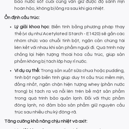
bảo nước sốt cuối cùng vẫn giữ được độ sánh mịn
hoàn hảo, không bị lỏng ra sau khi gia nhiệt.
Ổn định cấu trúc:
Lý giải khoa học
: Biến tính bằng phương pháp thay
thế (ví dụ như Acetylated Starch - E1420) sẽ gắn các
nhóm chức vào chuỗi tinh bột, ngăn cản chúng tái
liên kết với nhau khi sản phẩm nguội đi. Quá trình này
chống lại hiện tượng thoái hóa cấu trúc, giúp sản
phẩm không bị tách lớp hay rỉ nước.
Ví dụ cụ thể:
Trong sản xuất sữa chua hoặc pudding,
tinh bột ngô biến tính giúp duy trì cấu trúc mềm mịn,
đồng nhất, ngăn chặn hiện tượng whey (phần nước
trong) bị tách ra và nổi lên trên bề mặt sản phẩm
trong quá trình bảo quản lạnh. Đối với thực phẩm
đông lạnh, nó đảm bảo sản phẩm giữ nguyên cấu
trúc sau nhiều chu kỳ đông-rã.
Tăng cường khả năng chịu nhiệt và axit: