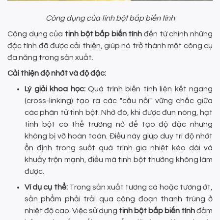
Công dụng của tinh bột bắp biến tính
Công dụng của
tinh bột bắp biến tính
đến từ chính những
đặc tính đã được cải thiện, giúp nó trở thành một công cụ
đa năng trong sản xuất.
Cải thiện độ nhớt và độ đặc:
Lý giải khoa học:
Quá trình biến tính liên kết ngang
(cross-linking) tạo ra các "cầu nối" vững chắc giữa
các phân tử tinh bột. Nhờ đó, khi được đun nóng, hạt
tinh bột có thể trương nở để tạo độ đặc nhưng
không bị vỡ hoàn toàn. Điều này giúp duy trì độ nhớt
ổn định trong suốt quá trình gia nhiệt kéo dài và
khuấy trộn mạnh, điều mà tinh bột thường không làm
được.
Ví dụ cụ thể:
Trong sản xuất tương cà hoặc tương ớt,
sản phẩm phải trải qua công đoạn thanh trùng ở
nhiệt độ cao. Việc sử dụng
tinh bột bắp biến tính
đảm