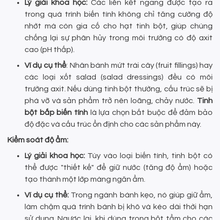
Lý giải khoa học:
Các liên kết ngang được tạo ra
trong quá trình biến tính không chỉ tăng cường độ
nhớt mà còn gia cố cho hạt tinh bột, giúp chúng
chống lại sự phân hủy trong môi trường có độ axit
cao (pH thấp).
Ví dụ cụ thể
: Nhân bánh mứt trái cây (fruit fillings) hay
các loại xốt salad (salad dressings) đều có môi
trường axit. Nếu dùng tinh bột thường, cấu trúc sẽ bị
phá vỡ và sản phẩm trở nên loãng, chảy nước.
Tinh
bột bắp biến tính
là lựa chọn bắt buộc để đảm bảo
độ đặc và cấu trúc ổn định cho các sản phẩm này.
Kiểm soát độ ẩm:
Lý giải khoa học:
Tùy vào loại biến tính, tinh bột có
thể được "thiết kế" để giữ nước (tăng độ ẩm) hoặc
tạo thành một lớp màng ngăn ẩm.
Ví dụ cụ thể:
Trong ngành bánh kẹo, nó giúp giữ ẩm,
làm chậm quá trình bánh bị khô và kéo dài thời hạn
sử dụng. Ngược lại, khi dùng trong bột tẩm cho các