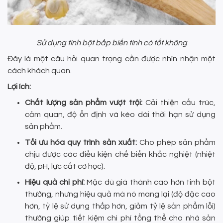
Sử dụng tinh bột bắp biến tính có tốt không
Đây là một câu hỏi quan trọng cần được nhìn nhận một
cách khách quan.
Lợi ích:
Chất lượng sản phẩm vượt trội:
Cải thiện cấu trúc,
cảm quan, độ ổn định và kéo dài thời hạn sử dụng
sản phẩm.
Tối ưu hóa quy trình sản xuất:
Cho phép sản phẩm
chịu được các điều kiện chế biến khắc nghiệt (nhiệt
độ, pH, lực cắt cơ học).
Hiệu quả chi phí:
Mặc dù giá thành cao hơn tinh bột
thường, nhưng hiệu quả mà nó mang lại (độ đặc cao
hơn, tỷ lệ sử dụng thấp hơn, giảm tỷ lệ sản phẩm lỗi)
thường giúp tiết kiệm chi phí tổng thể cho nhà sản