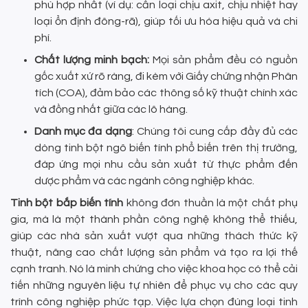
phù hợp nhất (ví dụ: cần loại chịu axit, chịu nhiệt hay
loại ổn định đông-rã), giúp tối ưu hóa hiệu quả và chi
phí.
Chất lượng minh bạch:
Mọi sản phẩm đều có nguồn
gốc xuất xứ rõ ràng, đi kèm với Giấy chứng nhận Phân
tích (COA), đảm bảo các thông số kỹ thuật chính xác
và đồng nhất giữa các lô hàng.
Danh mục đa dạng
: Chúng tôi cung cấp đầy đủ các
dòng tinh bột ngô biến tính phổ biến trên thị trường,
đáp ứng mọi nhu cầu sản xuất từ thực phẩm đến
dược phẩm và các ngành công nghiệp khác.
Tinh bột bắp biến tính
không đơn thuần là một chất phụ
gia, mà là một thành phần công nghệ không thể thiếu,
giúp các nhà sản xuất vượt qua những thách thức kỹ
thuật, nâng cao chất lượng sản phẩm và tạo ra lợi thế
cạnh tranh. Nó là minh chứng cho việc khoa học có thể cải
tiến những nguyên liệu tự nhiên để phục vụ cho các quy
trình công nghiệp phức tạp. Việc lựa chọn đúng loại tinh