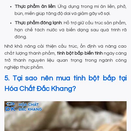
Thực phẩm ăn liền
: Ứng dụng trong mì ăn liền, phở,
bún, miến giúp tăng độ dai và giảm gãy vỡ sợi.
Thực phẩm đông lạnh
: Hỗ trợ giữ cấu trúc sản phẩm,
hạn chế tách nước và biến dạng sau quá trình rã
đông.
Nhờ khả năng cải thiện cấu trúc, ổn định và nâng cao
chất lượng thành phẩm,
tinh bột bắp biến tính
ngày càng
trở thành nguyên liệu quan trọng trong ngành công
nghiệp thực phẩm.
5. Tại sao nên mua tinh bột bắp tại
Hóa Chất Đắc Khang?