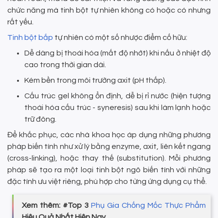
chức năng mà tinh bột tự nhiên không có hoặc có nhưng
rất yếu.
Tinh bột bắp
tự nhiên có một số nhược điểm cố hữu:
Dễ dàng bị thoái hóa (mất độ nhớt) khi nấu ở nhiệt độ
cao trong thời gian dài.
Kém bền trong môi trường axit (pH thấp).
Cấu trúc gel không ổn định, dễ bị rỉ nước (hiện tượng
thoái hóa cấu trúc - syneresis) sau khi làm lạnh hoặc
trữ đông.
Để khắc phục, các nhà khoa học áp dụng những phương
pháp biến tính như xử lý bằng enzyme, axit, liên kết ngang
(cross-linking), hoặc thay thế (substitution). Mỗi phương
pháp sẽ tạo ra một loại tinh bột ngô biến tính với những
đặc tính ưu việt riêng, phù hợp cho từng ứng dụng cụ thể.
Xem thêm: #Top 3
Phụ Gia Chống Mốc Thực Phẩm
Hiệu Quả Nhất Hiện Nay