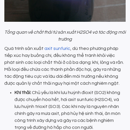
Tổng quan về chất thải từ sản xuất H2SO4 và tác động môi
trường
Quá trình sản xuất
axit sunfuric
, dù theo phương pháp
tiếp xúc hay buồng chì, đều không thể tránh khỏi việc
phát sinh các loại chất thải ở cả ba dạng: khí, lỏng và rắn.
Mỗi loại đều chứa các thành phần độc hại, gây ra những
tác động tiêu cực và lâu dài đến môi trường nếu không
được quản lý chất thải nguy hại một cách nghiêm ngặt.
Khí thải:
Chủ yếu là khí lưu huỳnh đioxit (SO2) không
được chuyển hóa hết, hơi axit sunfuric (H2SO4), và
lưu huỳnh trioxit (SO3). Các khí này là nguyên nhân
chính gây ra mưa axit, phá hủy hệ sinh thái, ăn mòn
công trình xây dựng và gây ra các bệnh nghiêm
trọng về đường hô hấp cho con người.