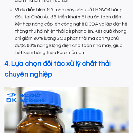
đích như làm mát, rửa sàn.
Ví dụ điển hình:
Một nhà máy sản xuất H2SO4 hàng
đầu tại Châu Âu đã triển khai một dự án toàn diện
kết hợp nâng cấp lên công nghệ DCDA và lắp đặt hệ
thống thu hồi nhiệt thải để phát điện. Kết quả không
chỉ giảm 90% lượng SO2 phát thải mà còn tự chủ
được 60% năng lượng điện cho toàn nhà máy, giúp
tiết kiệm hàng triệu Euro mỗi năm.
4. Lựa chọn đối tác xử lý chất thải
chuyên nghiệp