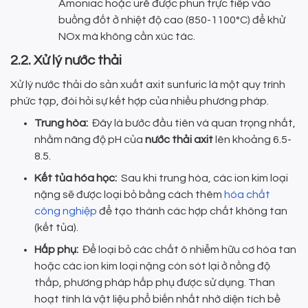
Amoniac hoặc urê được phun trực tiếp vào
buồng đốt ở nhiệt độ cao (850-1100°C) để khử
NOx mà không cần xúc tác.
2.2. Xử lý nước thải
Xử lý nước thải do sản xuất axit sunfuric là một quy trình
phức tạp, đòi hỏi sự kết hợp của nhiều phương pháp.
Trung hòa:
Đây là bước đầu tiên và quan trọng nhất,
nhằm nâng độ pH của
nước thải axit
lên khoảng 6.5-
8.5.
Kết tủa hóa học:
Sau khi trung hòa, các ion kim loại
nặng sẽ được loại bỏ bằng cách thêm
hóa chất
công nghiệp
để tạo thành các hợp chất không tan
(kết tủa).
Hấp phụ:
Để loại bỏ các chất ô nhiễm hữu cơ hòa tan
hoặc các ion kim loại nặng còn sót lại ở nồng độ
thấp, phương pháp hấp phụ được sử dụng. Than
hoạt tính là vật liệu phổ biến nhất nhờ diện tích bề