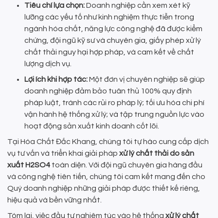
Tiêu chí lựa chọn:
Doanh nghiệp cần xem xét kỹ
lưỡng các yếu tố như kinh nghiệm thực tiễn trong
ngành hóa chất, năng lực công nghệ đã được kiểm
chứng, đội ngũ kỹ sư và chuyên gia, giấy phép xử lý
chất thải nguy hại hợp pháp, và cam kết về chất
lượng dịch vụ.
Lợi ích khi hợp tác:
Một đơn vị chuyên nghiệp sẽ giúp
doanh nghiệp đảm bảo tuân thủ 100% quy định
pháp luật, tránh các rủi ro pháp lý; tối ưu hóa chi phí
vận hành hệ thống xử lý; và tập trung nguồn lực vào
hoạt động sản xuất kinh doanh cốt lõi.
Tại Hóa Chất Đắc Khang, chúng tôi tự hào cung cấp dịch
vụ tư vấn và triển khai giải pháp
xử lý chất thải do sản
xuất H2SO4
toàn diện. Với đội ngũ chuyên gia hàng đầu
và công nghệ tiên tiến, chúng tôi cam kết mang đến cho
Quý doanh nghiệp những giải pháp được thiết kế riêng,
hiệu quả và bền vững nhất.
Tóm lại, việc đầu tư nghiêm túc vào hệ thống
xử lý chất