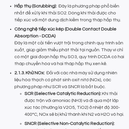
Hấp thụ (Scrubbing):
Đây là phương pháp phổ biến
nhất để xử lý khí thải SO2. Dòng khí thải được cho
tiếp xúc với một dung dịch kiềm trong tháp hấp thụ.
Công nghệ tiếp xúc kép (Double Contact Double
Absorption - DCDA)
Đây là một cải tiến vượt trội trong chính quy trình sản
xuất, giúp giảm thiểu phát thải tại nguồn. Thay vì chỉ
có một giai đoạn hấp thụ SO3, quy trình DCDA có hai
tháp chuyển hóa và hai tháp hấp thụ xen kẽ.
2.1.3. Khử NOx:
Đối với các nhà máy sử dụng nhiên
liệu hóa thạch có phát sinh oxit nitơ (NOx), các
phương pháp như SCR và SNCR là bắt buộc.
SCR (Selective Catalytic Reduction):
Khí thải
được trộn với amoniac (NH3) và đi qua một lớp
xúc tác (thường là V2O5, TiO2) ở nhiệt độ 300-
400°C, NOx sẽ bị khử thành khí N2 và H2O vô hại.
SNCR (Selective Non-Catalytic Reduction):