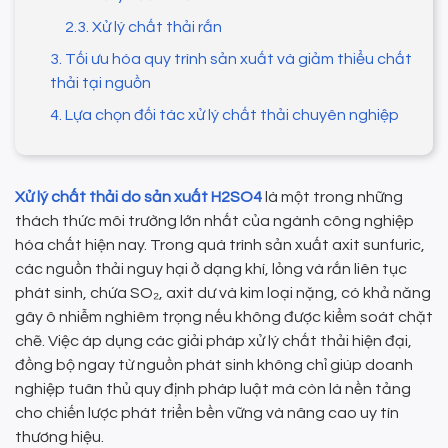
2.3. Xử lý chất thải rắn
3. Tối ưu hóa quy trình sản xuất và giảm thiểu chất
thải tại nguồn
4. Lựa chọn đối tác xử lý chất thải chuyên nghiệp
Xử lý chất thải do sản xuất H2SO4
là một trong những
thách thức môi trường lớn nhất của ngành công nghiệp
hóa chất hiện nay. Trong quá trình sản xuất axit sunfuric,
các nguồn thải nguy hại ở dạng khí, lỏng và rắn liên tục
phát sinh, chứa SO₂, axit dư và kim loại nặng, có khả năng
gây ô nhiễm nghiêm trọng nếu không được kiểm soát chặt
chẽ. Việc áp dụng các giải pháp xử lý chất thải hiện đại,
đồng bộ ngay từ nguồn phát sinh không chỉ giúp doanh
nghiệp tuân thủ quy định pháp luật mà còn là nền tảng
cho chiến lược phát triển bền vững và nâng cao uy tín
thương hiệu.