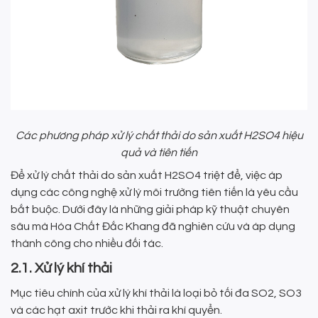
Các phương pháp xử lý chất thải do sản xuất H2SO4 hiệu
quả và tiên tiến
Để xử lý chất thải do sản xuất H2SO4 triệt để, việc áp
dụng các công nghệ xử lý môi trường tiên tiến là yêu cầu
bắt buộc. Dưới đây là những giải pháp kỹ thuật chuyên
sâu mà Hóa Chất Đắc Khang đã nghiên cứu và áp dụng
thành công cho nhiều đối tác.
2.1. Xử lý khí thải
Mục tiêu chính của xử lý khí thải là loại bỏ tối đa SO2, SO3
và các hạt axit trước khi thải ra khí quyển.