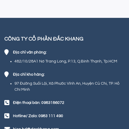
CÔNG TY CỔ PHẦN ĐẮC KHANG
Địa chỉ văn phòng:
482/10/28A1 Nơ Trang Long, P.13, Q.Bình Thạnh, Tp.HCM
Địa chỉ kho hàng:
97 Đường Suối Lội, Xã Phước Vĩnh An, Huyện Củ Chi, TP. Hồ
Chí Minh
Điện thoại bàn: 0983186072
Hotline/ Zalo: 0983 111 490