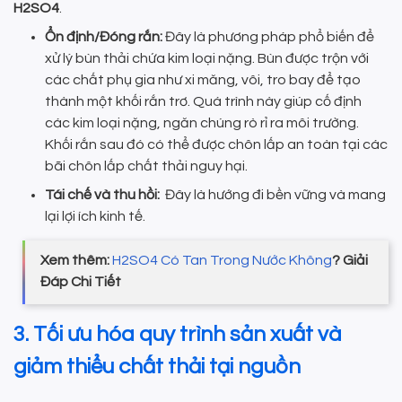
H2SO4
.
Ổn định/Đóng rắn:
Đây là phương pháp phổ biến để
xử lý bùn thải chứa kim loại nặng. Bùn được trộn với
các chất phụ gia như xi măng, vôi, tro bay để tạo
thành một khối rắn trơ. Quá trình này giúp cố định
các kim loại nặng, ngăn chúng rò rỉ ra môi trường.
Khối rắn sau đó có thể được chôn lấp an toàn tại các
bãi chôn lấp chất thải nguy hại.
Tái chế và thu hồi:
Đây là hướng đi bền vững và mang
lại lợi ích kinh tế.
Xem thêm:
H2SO4 Có Tan Trong Nước Không
? Giải
Đáp Chi Tiết
3. Tối ưu hóa quy trình sản xuất và
giảm thiểu chất thải tại nguồn