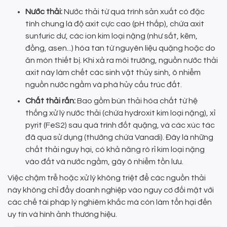
Nước thải:
Nước thải từ quá trình sản xuất có đặc
tính chung là độ axit cực cao (pH thấp), chứa axit
sunfuric dư, các ion kim loại nặng (như sắt, kẽm,
đồng, asen...) hòa tan từ nguyên liệu quặng hoặc do
ăn mòn thiết bị. Khi xả ra môi trường, nguồn nước thải
axit này làm chết các sinh vật thủy sinh, ô nhiễm
nguồn nước ngầm và phá hủy cấu trúc đất.
Chất thải rắn:
Bao gồm bùn thải hóa chất từ hệ
thống xử lý nước thải (chứa hydroxit kim loại nặng), xỉ
pyrit (FeS2) sau quá trình đốt quặng, và các xúc tác
đã qua sử dụng (thường chứa Vanadi). Đây là những
chất thải nguy hại, có khả năng rò rỉ kim loại nặng
vào đất và nước ngầm, gây ô nhiễm tồn lưu.
Việc chậm trễ hoặc xử lý không triệt để các nguồn thải
này không chỉ đẩy doanh nghiệp vào nguy cơ đối mặt với
các chế tài pháp lý nghiêm khắc mà còn làm tổn hại đến
uy tín và hình ảnh thương hiệu.