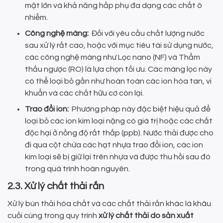
mặt lớn và khả năng hấp phụ đa dạng các chất ô
nhiễm.
Công nghệ màng:
Đối với yêu cầu chất lượng nước
sau xử lý rất cao, hoặc với mục tiêu tái sử dụng nước,
các công nghệ màng như Lọc nano (NF) và Thẩm
thấu ngược (RO) là lựa chọn tối ưu. Các màng lọc này
có thể loại bỏ gần như hoàn toàn các ion hòa tan, vi
khuẩn và các chất hữu cơ còn lại.
Trao đổi ion:
Phương pháp này đặc biệt hiệu quả để
loại bỏ các ion kim loại nặng có giá trị hoặc các chất
độc hại ở nồng độ rất thấp (ppb). Nước thải được cho
đi qua cột chứa các hạt nhựa trao đổi ion, các ion
kim loại sẽ bị giữ lại trên nhựa và được thu hồi sau đó
trong quá trình hoàn nguyên.
2.3. Xử lý chất thải rắn
Xử lý bùn thải hóa chất và các chất thải rắn khác là khâu
cuối cùng trong quy trình
xử lý chất thải do sản xuất