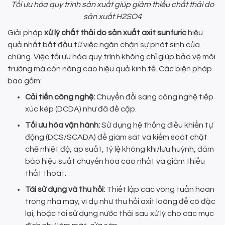
Tối ưu hóa quy trình sản xuất giúp giảm thiểu chất thải do
sản xuất H2SO4
Giải pháp
xử lý chất thải do sản xuất axit sunfuric
hiệu
quả nhất bắt đầu từ việc ngăn chặn sự phát sinh của
chúng. Việc tối ưu hóa quy trình không chỉ giúp bảo vệ môi
trường mà còn nâng cao hiệu quả kinh tế. Các biện pháp
bao gồm:
Cải tiến công nghệ:
Chuyển đổi sang công nghệ tiếp
xúc kép (DCDA) như đã đề cập.
Tối ưu hóa vận hành:
Sử dụng hệ thống điều khiển tự
động (DCS/SCADA) để giám sát và kiểm soát chặt
chẽ nhiệt độ, áp suất, tỷ lệ không khí/lưu huỳnh, đảm
bảo hiệu suất chuyển hóa cao nhất và giảm thiểu
thất thoát.
Tái sử dụng và thu hồi:
Thiết lập các vòng tuần hoàn
trong nhà máy, ví dụ như thu hồi axit loãng để cô đặc
lại, hoặc tái sử dụng nước thải sau xử lý cho các mục