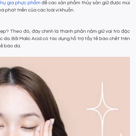
hụ gia phực phẩm
để các sản phẩm thủy sản giữ được mùi
và phát triển của các loài vi khuẩn.
 đẹp? Theo đó, đây chính là thành phần nắm giữ vai trò đặc
da. Bởi Malic Acid có tác dụng hỗ trợ tẩy tế bào chết trên
tế bào da.