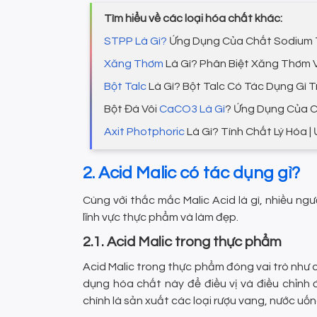
Tìm hiểu về các loại hóa chất khác:
STPP Là Gì?
Ứng Dụng Của Chất Sodium 
Xăng Thơm
Là Gì? Phân Biệt Xăng Thơm
Bột Talc
Là Gì? Bột Talc Có Tác Dụng Gì
Bột Đá Vôi
CaCO3 Là Gì
? Ứng Dụng Của 
Axit Photphoric
Là Gì? Tính Chất Lý Hóa 
2. Acid Malic có tác dụng gì?
Cùng với thắc mắc Malic Acid là gì, nhiều ng
lĩnh vực thực phẩm và làm đẹp.
2.1. Acid Malic trong thực phẩm
Acid Malic trong thực phẩm đóng vai trò như 
dụng hóa chất này để điều vị và điều chỉnh 
chính là sản xuất các loại rượu vang, nước uống