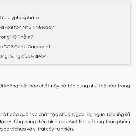
Tripolyphosphate
 Và Axeton Như Thế Nào?
 Trong Mỹ Phẩm?
CaCO3 Canxi Cacbonat
| Ứng Dụng Của H3PO4
ười không biết hóa chất này có tác dụng như thế nào trong
chất bảo quản và chất tạo chua. Ngoài ra, người ta cũng sử
độ pH. Ứng dụng điển hình của Axit Malic trong thực phẩm
 có vị chua và vị trái cây tự nhiên.