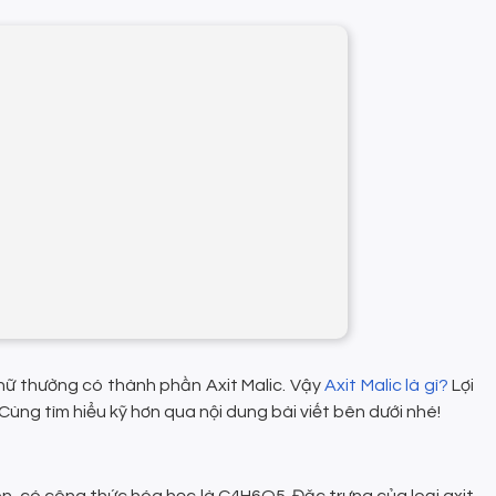
ữ thường có thành phần Axit Malic. Vậy
Axit Malic là gì?
Lợi
Cùng tìm hiểu kỹ hơn qua nội dung bài viết bên dưới nhé!
hiên, có công thức hóa học là C4H6O5. Đặc trưng của loại axit