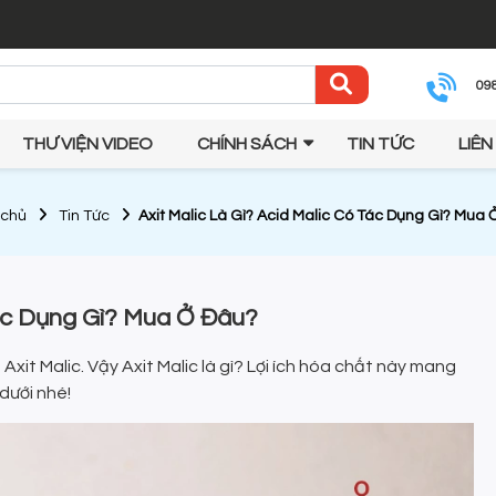
09
THƯ VIỆN VIDEO
CHÍNH SÁCH
TIN TỨC
LIÊN
 chủ
Tin Tức
Axit Malic Là Gì? Acid Malic Có Tác Dụng Gì? Mua
Tác Dụng Gì? Mua Ở Đâu?
it Malic. Vậy Axit Malic là gì? Lợi ích hóa chất này mang
 dưới nhé!