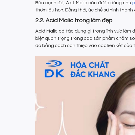
Bên cạnh đó, Axit Malic còn được dùng như
p
thơm lâu hơn. Đồng thời, ức chế sự hình thành 
2.2. Acid Malic trong làm đẹp
Acid Malic có tác dụng gì trong lĩnh vực làm
biệt quan trọng trong các sản phẩm chăm sóc 
da bằng cách can thiệp vào các liên kết của 