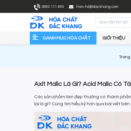
0983 111 490
hien.hd@dackhang.com
DANH MỤC HÓA CHẤT
GIỚI THIỆU
Trang
Axit Malic Là Gì? Acid Malic Có 
Các sản phẩm làm đẹp thường có thành phần Ax
lại là gì? Cùng tìm hiểu kỹ hơn qua bài viết bên