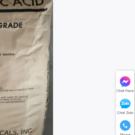
Chat Face
Chat Zalo
Phone