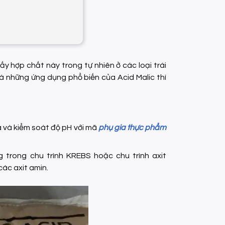
ấy hợp chất này trong tự nhiên ở các loại trái
và những ứng dụng phổ biến của Acid Malic thì
a và kiểm soát độ pH với mã
phụ gia thực phẩm
ng trong chu trình KREBS hoặc chu trình axit
các axit amin.