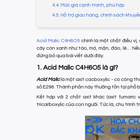
4.4. Mức giá cạnh tranh, phù hợp
4.5. Hỗ trợ giao hàng, chính sách khuy
Acid Malic C4H6O5
chính là một chất điều vị,
cây còn xanh như táo, mơ, mận, đào, lê… Nếu 
đừng bỏ qua bài viết dưới đây.
1. Acid Malic C4H6O5 là gì?
Acid Malic
là một axit cacboxylic - có công t
số E296. Thành phần này thường tồn tại phổ biế
Kết hợp với 2 chất axit khác (axit fumaric 
tricarboxylic của con người. Tức là, chu trình