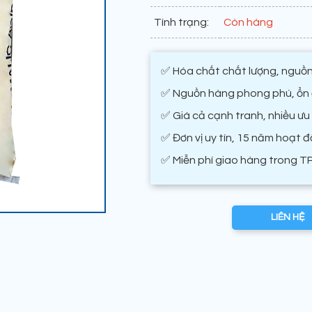
Tình trạng:
Còn hàng
✅ Hóa chất chất lượng, nguồn
✅ Nguồn hàng phong phú, ổn đ
✅ Giá cả cạnh tranh, nhiều ưu
✅ Đơn vị uy tín, 15 năm hoạt 
✅ Miễn phí giao hàng trong T
LIÊN HỆ