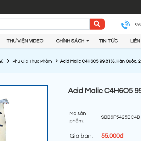
09
THƯ VIỆN VIDEO
CHÍNH SÁCH
TIN TỨC
LIÊN
hủ
Phụ Gia Thực Phẩm
Acid Malic C4H6O5 99.81%, Hàn Quốc, 
Acid Malic C4H6O5 9
Mã sản
SBB6F5425BC4B
phẩm:
Giá bán:
55.000đ