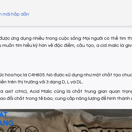
ến mãi hấp dẫn
 được ứng dụng nhiều trong cuộc sống. Mọi người có thể tìm th
muốn tìm hiểu kỹ hơn về đặc điểm, cấu tạo, a cid malic là gì
hức hóa học là C4H605. Nó được sử dụng như một chất tạo chu
n trên thị trường với 3 dạng D, L và DL.
và axit citric), Acid Malic cũng là chất trung gian quan trọ
 trao đổi chất trong tế bào, cung cấp năng lượng để hình thành 