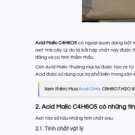
Acid Malic
C4H6O5
có ngoại quan dạng bột mà
axit trái cây. Lý do là bởi hợp chất này được 
đắng và có tính thẩm thấu.
Còn Acid Malic thương mại lại được tạo ra t
Acid được sử dụng cực kỳ phổ biến trong sả
Xem thêm: Mua
Acid Citric
C6H8O7.H2O 99
2. Acid Malic C4H6O5 có những tí
Axit táo sở hữu những tính chất sau:
2.1. Tính chất vật lý