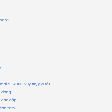
 nào?
p
malic C4H6O5 uy tín, giá tốt
a dạng
% cao cấp
, tận tâm