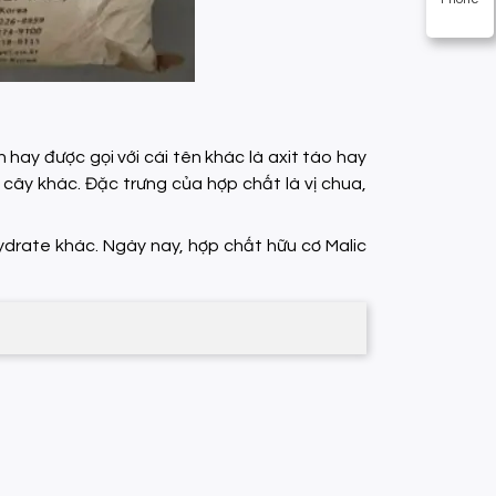
hay được gọi với cái tên khác là axit táo hay
ái cây khác. Đặc trưng của hợp chất là vị chua,
ydrate khác. Ngày nay, hợp chất hữu cơ Malic