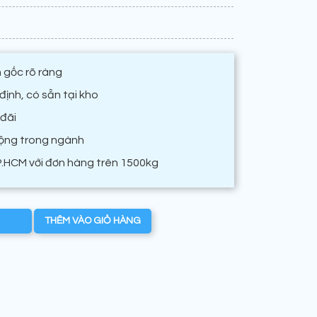
 gốc rõ ràng
ịnh, có sẵn tại kho
 đãi
động trong ngành
P.HCM với đơn hàng trên 1500kg
THÊM VÀO GIỎ HÀNG