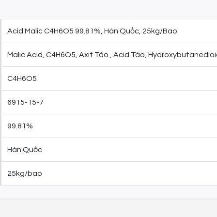
Acid Malic C4H6O5 99.81%, Hàn Quốc, 25kg/Bao
Malic Acid, C4H6O5, Axit Táo , Acid Táo, Hydroxybutanedioic
C4H6O5
6915-15-7
99.81%
Hàn Quốc
25kg/bao