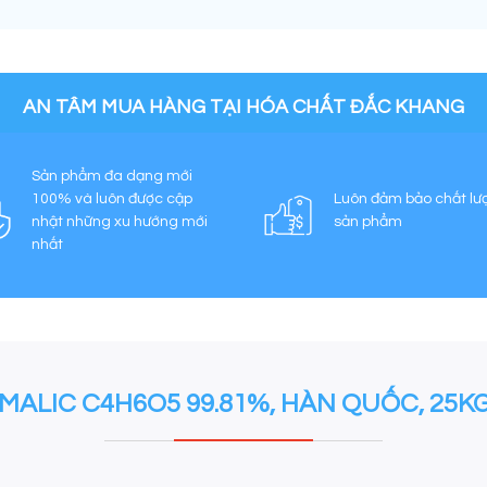
AN TÂM MUA HÀNG TẠI HÓA CHẤT ĐẮC KHANG
Sản phẩm đa dạng mới
100% và luôn được cập
Luôn đảm bảo chất lư
nhật những xu hướng mới
sản phẩm
nhất
 MALIC C4H6O5 99.81%, HÀN QUỐC, 25K