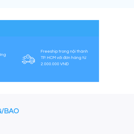
Freeship trong nội thành
ợng
TP. HCM với đơn hàng từ
2.000.000 VNĐ
G/BAO