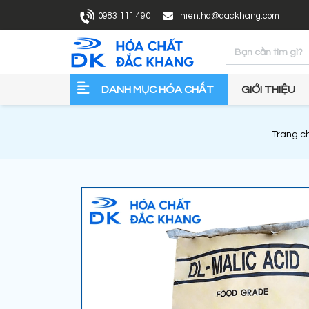
0983 111 490
hien.hd@dackhang.com
DANH MỤC HÓA CHẤT
GIỚI THIỆU
Trang c