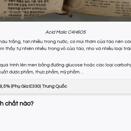
Acid Malic C4H6O5
u trắng, tan nhiều trong nước, có mùi thơm của táo nên còn 
tìm thấy tự nhiên nhiều trong vỏ của táo, nho và nhiều loại tr
ừ quá trình lên men bằng đường glucose hoặc các loại carboh
n xuất dược phẩm, thực phẩm, mỹ phẩm…
,5% (Phụ Gia E330) Trung Quốc
nh chất nào?