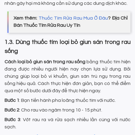
nhân gây hại mà không cần sử dụng các dung dịch khác.
Xem thêm:
Thuốc Tím Rửa Rau Mua Ở Đâu
? Địa Chỉ
Bán Thuốc Tím Rửa Rau Uy Tín
1.3. Dùng thuốc tím loại bỏ giun sán trong rau
sống
Cách loại bỏ giun sán trong rau sống
bằng thuốc tím hiện
đang được nhiều người hiện nay chọn lựa sử dụng. Bởi
chúng giúp loại bỏ vi khuẩn, giun sán trú ngụ trong rau
sống hiệu quả. Cách thực hiện đơn giản, bạn có thể điểm
qua một số bước dưới đây để thực hiện ngay.
Bước 1
: Bạn tiến hành pha loãng thuốc tím với nước.
Bước 2
: Cho rau vào ngâm trong 10 - 15 phút.
Bước 3
: Vớt rau ra và rửa sạch nhiều lần cùng với nước
sạch.