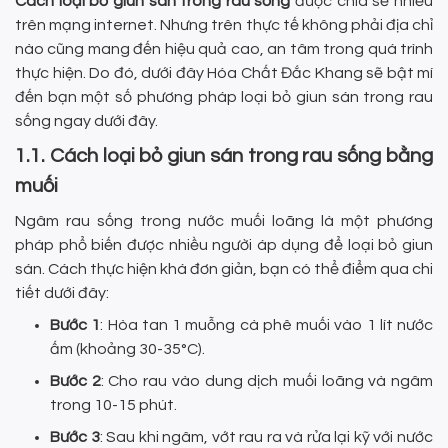
Cách loại bỏ giun sán trong rau sống
được chia sẻ nhiều
trên mạng internet. Nhưng trên thực tế không phải địa chỉ
nào cũng mang đến hiệu quả cao, an tâm trong quá trình
thực hiện. Do đó, dưới đây Hóa Chất Đắc Khang sẽ bật mí
đến bạn một số phương pháp loại bỏ giun sán trong rau
sống ngay dưới đây.
1.1. Cách loại bỏ giun sán trong rau sống bằng
muối
Ngâm rau sống trong nước muối loãng là một phương
pháp phổ biến được nhiều người áp dụng để loại bỏ giun
sán. Cách thực hiện khá đơn giản, bạn có thể điểm qua chi
tiết dưới đây:
Bước 1
: Hòa tan 1 muỗng cà phê muối vào 1 lít nước
ấm (khoảng 30-35°C).
Bước 2
: Cho rau vào dung dịch muối loãng và ngâm
trong 10-15 phút.
Bước 3
: Sau khi ngâm, vớt rau ra và rửa lại kỹ với nước