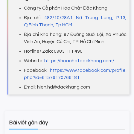
Công ty Cổ phần Hóa Chất Đắc Khang
Địa chỉ:
482/10/28A1 Nơ Trang Long, P.13,
Q.Bình Thạnh, Tp.HCM
Địa chỉ kho hàng: 97 Đường Suối Lội, Xã Phước
Vĩnh An, Huyện Củ Chi, TP. Hồ Chí Minh
Hotline/ Zalo: 0983 111 490
Website:
https://hoachatdackhang.com/
Facebook:
https://www.facebook.com/profile.
php?id=61576170766181
Email: hien.hd@dackhang.com
Bài viết gần đây