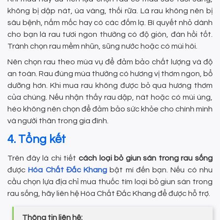
không bị dập nát, úa vàng, thối rữa. Lá rau không nên bị
sâu bệnh, nấm mốc hay có các đốm lạ. Bí quyết nhỏ dành
cho bạn là rau tươi ngon thường có độ giòn, đàn hồi tốt.
Tránh chọn rau mềm nhũn, sũng nước hoặc có mùi hôi.
Nên chọn rau theo mùa vụ để đảm bảo chất lượng và độ
an toàn. Rau đúng mùa thường có hương vị thơm ngon, bổ
dưỡng hơn. Khi mua rau không được bỏ qua hương thơm
của chúng. Nếu nhận thấy rau dập, nát hoặc có mùi úng,
héo không nên chọn để đảm bảo sức khỏe cho chính mình
và người thân trong gia đình.
4. Tổng kết
Trên đây là chi tiết
cách loại bỏ giun sán trong rau sống
được
Hóa Chất Đắc Khang
bật mí đến bạn. Nếu có nhu
cầu chọn lựa địa chỉ mua thuốc tím loại bỏ giun sán trong
rau sống, hãy liên hệ Hóa Chất Đắc Khang để được hỗ trợ.
Thông tin liên hệ: