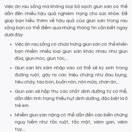
Việc ăn rau sống mà không loại bỏ sạch giun sán có thể
dẫn đến nhiều hậu quả nghiêm trọng cho sức khỏe. Để
giúp bạn hiểu thêm về hậu quả của giun sán trong rau
sống bạn có thể điểm qua những thông tin cần biết ngay
dưới đây:
Việc ăn rau sống có chứa trứng giun sán có thể khiến
bạn nhiễm nhiều loại giun sán khác nhau như giun
đũa, giun móc, giun tóc,...
Giun sán khi xâm nhập vào cơ thể sẽ ký sinh trong
đường ruột, gây ra các triệu chứng như đau bụng,
tiêu chảy, táo bón, buồn nôn, nôn mửa, chán ăn,...
Giun sán sẽ hấp thu các chất dinh dưỡng từ cơ thể,
dẫn đến tình trạng thiếu hụt dinh dưỡng, đặc biệt là ở
trẻ em.
Nhiễm giun sán nặng có thể dẫn đến các biến chứng
nguy hiểm như tắc ruột, tắc mật, viêm gan, viêm
tụy,...