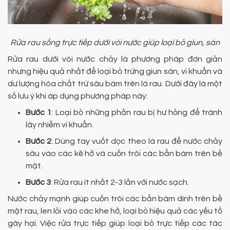
Rửa rau sống trực tiếp dưới vòi nước giúp loại bỏ giun, sán
Rửa rau dưới vòi nước chảy là phương pháp đơn giản
nhưng hiệu quả nhất để loại bỏ trứng giun sán, vi khuẩn và
dư lượng hóa chất trừ sâu bám trên lá rau. Dưới đây là một
số lưu ý khi áp dụng phương pháp này:
Bước 1
: Loại bỏ những phần rau bị hư hỏng để tránh
lây nhiễm vi khuẩn.
Bước 2
: Dùng tay vuốt dọc theo lá rau để nước chảy
sâu vào các kẽ hở và cuốn trôi các bẩn bám trên bề
mặt.
Bước 3
: Rửa rau ít nhất 2-3 lần với nước sạch.
Nước chảy mạnh giúp cuốn trôi các bẩn bám dính trên bề
mặt rau, len lỏi vào các khe hở, loại bỏ hiệu quả các yếu tố
gây hại. Việc rửa trực tiếp giúp loại bỏ trực tiếp các tác