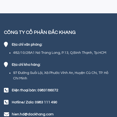
CÔNG TY CỔ PHẦN ĐẮC KHANG
Địa chỉ văn phòng:
482/10/28A1 Nơ Trang Long, P.13, Q.Bình Thạnh, Tp.HCM
Địa chỉ kho hàng:
97 Đường Suối Lội, Xã Phước Vĩnh An, Huyện Củ Chi, TP. Hồ
Chí Minh
Điện thoại bàn: 0983186072
Hotline/ Zalo: 0983 111 490
hien.hd@dackhang.com