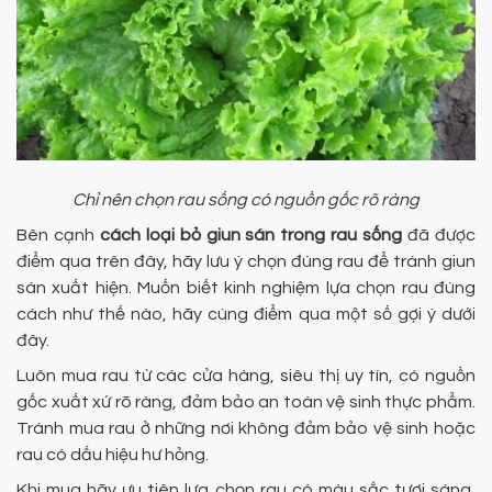
Chỉ nên chọn rau sống có nguồn gốc rõ ràng
Bên cạnh
cách loại bỏ giun sán trong rau sống
đã được
điểm qua trên đây, hãy lưu ý chọn đúng rau để tránh giun
sán xuất hiện. Muốn biết kinh nghiệm lựa chọn rau đúng
cách như thế nào, hãy cùng điểm qua một số gợi ý dưới
đây.
Luôn mua rau từ các cửa hàng, siêu thị uy tín, có nguồn
gốc xuất xứ rõ ràng, đảm bảo an toàn vệ sinh thực phẩm.
Tránh mua rau ở những nơi không đảm bảo vệ sinh hoặc
rau có dấu hiệu hư hỏng.
Khi mua hãy ưu tiên lựa chọn rau có màu sắc tươi sáng,