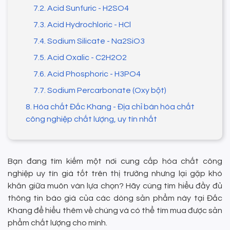
7.2. Acid Sunfuric - H2SO4
7.3. Acid Hydrochloric - HCl
7.4. Sodium Silicate - Na2SiO3
7.5. Acid Oxalic - C2H2O2
7.6. Acid Phosphoric - H3PO4
7.7. Sodium Percarbonate (Oxy bột)
8. Hóa chất Đắc Khang - Địa chỉ bán hóa chất
công nghiệp chất lượng, uy tín nhất
Bạn đang tìm kiếm một nơi cung cấp hóa chất công
nghiệp uy tín giá tốt trên thị trường nhưng lại gặp khó
khăn giữa muôn vàn lựa chọn? Hãy cùng tìm hiểu đầy đủ
thông tin báo giá của các dòng sản phẩm này tại Đắc
Khang để hiểu thêm về chúng và có thể tìm mua được sản
phẩm chất lượng cho mình.