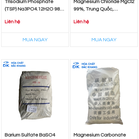
Trisodium Phosphate
Magnesium Chloride MgCl2
(TSP) Na3PO4.12H2O 98%,
99%, Trung Quốc,
Trung Quốc, 25kg/Bao
25kg/bao
Liên hệ
Liên hệ
MUA NGAY
MUA NGAY
Barium Sulfate BaSO4
Magnesium Carbonate