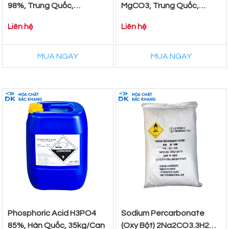
98%, Trung Quốc,
MgCO3, Trung Quốc,
25kg/Bao
20kg/Bao
Liên hệ
Liên hệ
MUA NGAY
MUA NGAY
Phosphoric Acid H3PO4
Sodium Percarbonate
85%, Hàn Quốc, 35kg/Can
(Oxy Bột) 2Na2CO3.3H2O2