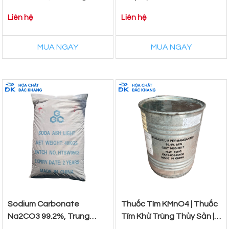
95%, Trung Quốc,
Liên hệ
Liên hệ
25kg/Bao
MUA NGAY
MUA NGAY
Sodium Carbonate
Thuốc Tím KMnO4 | Thuốc
Na2CO3 99.2%, Trung
Tím Khử Trùng Thủy Sản |
Quốc, 40Kg/Bao
Thuốc Tím Xử Lý Nước Giá