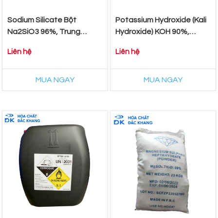
Sodium Silicate Bột
Potassium Hydroxide (Kali
Na2SiO3 96%, Trung
Hydroxide) KOH 90%,
Quốc, 25kg/Bao
Trung Quốc, 25kg/bao
Liên hệ
Liên hệ
MUA NGAY
MUA NGAY