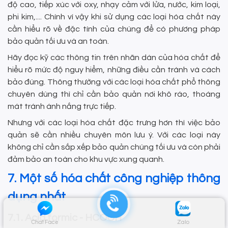
độ cao, tiếp xúc với oxy, nhạy cảm với lửa, nước, kim loại,
phi kim,.... Chính vì vậy khi sử dụng các loại hóa chất này
cần hiểu rõ về đặc tính của chúng để có phương pháp
bảo quản tối ưu và an toàn.
Hãy đọc kỹ các thông tin trên nhãn dán của hóa chất để
hiểu rõ mức độ nguy hiểm, những điều cần tránh và cách
bảo đúng. Thông thường với các loại hóa chất phổ thông
chuyên dùng thì chỉ cần bảo quản nơi khô ráo, thoáng
mát tránh ánh nắng trực tiếp.
Nhưng với các loại hóa chất đặc trưng hơn thì việc bảo
quản sẽ cần nhiều chuyên môn lưu ý. Với các loại này
không chỉ cần sắp xếp bảo quản chúng tối ưu và còn phải
đảm bảo an toàn cho khu vực xung quanh.
7. Một số hóa chất công nghiệp thông
dụng nhất
7.1. Acid formic - HCOOH
Chat Face
Zalo