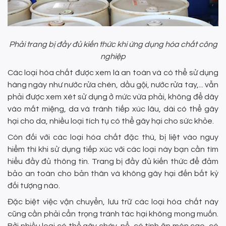
Phải trang bị đầy đủ kiến thức khi ứng dụng hóa chất công
nghiệp
Các loại hóa chất được xem là an toàn và có thể sử dụng
hàng ngày như nước rửa chén, dầu gội, nước rửa tay,... vẫn
phải được xem xét sử dụng ở mức vừa phải, không để dây
vào mắt miệng, da và tránh tiếp xúc lâu, dài có thể gây
hại cho da, nhiều loại tích tụ có thể gây hại cho sức khỏe.
Còn đối với các loại hóa chất đặc thù, bị liệt vào nguy
hiểm thì khi sử dụng tiếp xúc với các loại này bạn cần tìm
hiểu đầy đủ thông tin. Trang bị đầy đủ kiến thức để đảm
bảo an toàn cho bản thân và không gây hại đến bất kỳ
đối tượng nào.
Đặc biệt việc vận chuyển, lưu trữ các loại hóa chất này
cũng cần phải cẩn trọng tránh tác hại không mong muốn.
Bởi nhiều loại có thể gây cháy, nổ, có tính ăn mòn cao, có