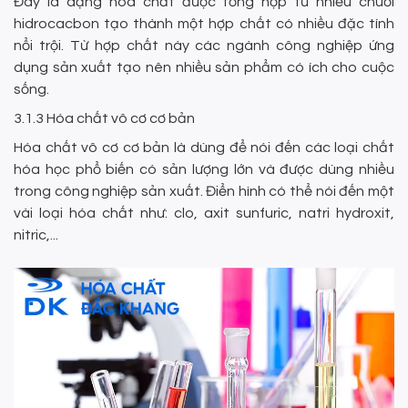
Đây là dạng hóa chất được tổng hợp từ nhiều chuỗi
hidrocacbon tạo thành một hợp chất có nhiều đặc tính
nổi trội. Từ hợp chất này các ngành công nghiệp ứng
dụng sản xuất tạo nên nhiều sản phẩm có ích cho cuộc
sống.
3.1.3 Hóa chất vô cơ cơ bản
Hóa chất vô cơ cơ bản là dùng để nói đến các loại chất
hóa học phổ biến có sản lượng lớn và được dùng nhiều
trong công nghiệp sản xuất. Điển hình có thể nói đến một
vài loại hóa chất như: clo, axit sunfuric, natri hydroxit,
nitric,...