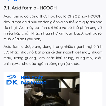
7.1. Acid formic - HCOOH
Acid formic có công thức hóa học là CH2O2 hay HCOOH,
đây là một acid hữu cơ đơn giản và có thể làm quỳ tím hóa
đỏ nhạt. Axit này có tính oxi hóa và có thể phản ứng với
nhiều hợp chất khác nhau như kim loại, bazơ, oxit bazơ,
muối của axit yếu hơn,..
Acid formic được ứng dụng trong nhiều ngành nghề lĩnh
vực khác nhau nổi bật phải kể đến ngành dệt may, nhuộm
màu, tráng gương, làm chất khử trùng, dung môi, điều
chỉnh pH,... cho các ngành công nghiệp khác.