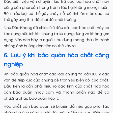
Đặc biệt việc vận chuyển, lưu trữ các loại hóa chất này
cũng cần phải cẩn trọng tránh tác hại không mong muốn.
Bởi nhiều loại có thể gây cháy, nổ, có tính ăn mòn cao, có
thể gây ung thư, độc hại đến môi trường.
Như Đắc Khang đã chia sẻ ở đầu bài, các hóa chất này có
tác dụng hữu ích khi chúng ta sử dụng đúng và không lạm
dụng. Vậy nên hãy là người tiêu dùng thông thái để tránh
những ảnh hưởng đến tiếc có thể xảy ra.
6. Lưu ý khi bảo quản hóa chất công
nghiệp
Khi bảo quản hóa chất các loại chúng ta cần lưu ý các
vấn đề tiếp xúc của chúng để tránh sự biến đổi của chất.
Đầu tiên là cần phải hiểu rõ đặc tính của chất hóa học
cần bảo quản nhạy cảm với thành phần nào để có
phương pháp bảo quản hợp lý.
Hóa chất cần bảo quản sẽ bị biến đổi nếu gặp phải tác
nhân như ánh sáng, nhiệt độ, môi trường ra sao. Điều này