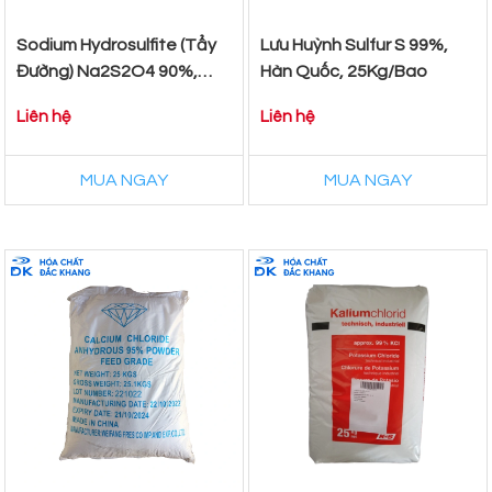
Sodium Hydrosulfite (Tẩy
Lưu Huỳnh Sulfur S 99%,
Đường) Na2S2O4 90%,
Hàn Quốc, 25Kg/Bao
Trung Quốc, 50kg/Thùng
Liên hệ
Liên hệ
MUA NGAY
MUA NGAY