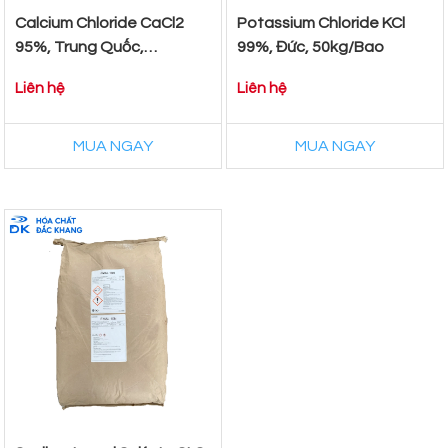
Calcium Chloride CaCl2
Potassium Chloride KCl
95%, Trung Quốc,
99%, Đức, 50kg/Bao
25kg/Bao
Liên hệ
Liên hệ
MUA NGAY
MUA NGAY