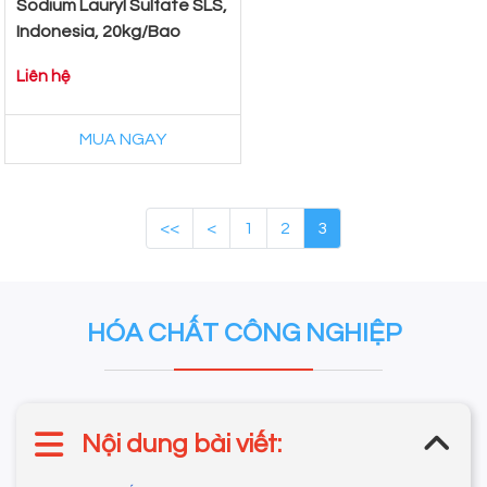
Sodium Lauryl Sulfate SLS,
Indonesia, 20kg/Bao
Liên hệ
MUA NGAY
<<
<
1
2
3
HÓA CHẤT CÔNG NGHIỆP
Nội dung bài viết: