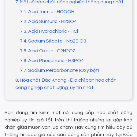
7. Một số hóa chất công nghiệp thông dụng nhất
7.1. Acid formic - HCOOH
7.2. Acid Sunfuric - H2SO4
7.3. Acid Hydrochloric - HCl
7.4. Sodium Silicate - Na2SiO3
7.5. Acid Oxalic - C2H2O2
7.6. Acid Phosphoric - H3PO4
7.7. Sodium Percarbonate (Oxy bột)
8. Hóa chất Đắc Khang - Địa chỉ bán hóa chất
công nghiệp chất lượng, uy tín nhất
Bạn đang tìm kiếm một nơi cung cấp hóa chất công
nghiệp uy tín giá tốt trên thị trường nhưng lại gặp khó
khăn giữa muôn vàn lựa chọn? Hãy cùng tìm hiểu đầy đủ
thông tin báo giá của các dòng sản phẩm này tại Đắc