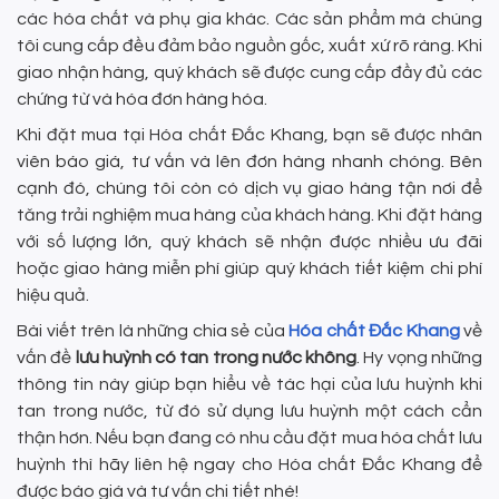
các hóa chất và phụ gia khác. Các sản phẩm mà chúng
tôi cung cấp đều đảm bảo nguồn gốc, xuất xứ rõ ràng. Khi
giao nhận hàng, quý khách sẽ được cung cấp đầy đủ các
chứng từ và hóa đơn hàng hóa.
Khi đặt mua tại Hóa chất Đắc Khang, bạn sẽ được nhân
viên báo giá, tư vấn và lên đơn hàng nhanh chóng. Bên
cạnh đó, chúng tôi còn có dịch vụ giao hàng tận nơi để
tăng trải nghiệm mua hàng của khách hàng. Khi đặt hàng
với số lượng lớn, quý khách sẽ nhận được nhiều ưu đãi
hoặc giao hàng miễn phí giúp quý khách tiết kiệm chi phí
hiệu quả.
Bài viết trên là những chia sẻ của
Hóa chất Đắc Khang
về
vấn đề
lưu huỳnh có tan trong nước không
. Hy vọng những
thông tin này giúp bạn hiểu về tác hại của lưu huỳnh khi
tan trong nước, từ đó sử dụng lưu huỳnh một cách cẩn
thận hơn. Nếu bạn đang có nhu cầu đặt mua hóa chất lưu
huỳnh thì hãy liên hệ ngay cho Hóa chất Đắc Khang để
được báo giá và tư vấn chi tiết nhé!