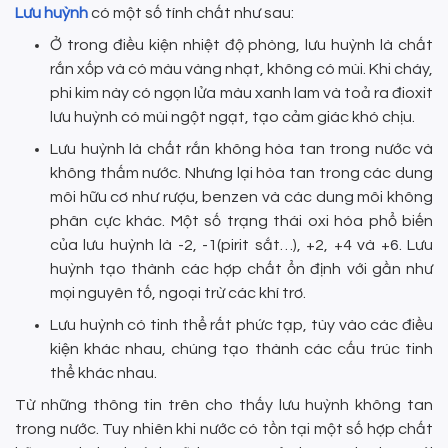
Lưu huỳnh
có một số tính chất như sau:
Ở trong điều kiện nhiệt độ phòng, lưu huỳnh là chất
rắn xốp và có màu vàng nhạt, không có mùi. Khi cháy,
phi kim này có ngọn lửa màu xanh lam và toả ra đioxit
lưu huỳnh có mùi ngột ngạt, tạo cảm giác khó chịu.
Lưu huỳnh là chất rắn không hòa tan trong nước và
không thấm nước. Nhưng lại hòa tan trong các dung
môi hữu cơ như rượu, benzen và các dung môi không
phân cực khác. Một số trạng thái oxi hóa phổ biến
của lưu huỳnh là -2, -1(pirit sắt…), +2, +4 và +6. Lưu
huỳnh tạo thành các hợp chất ổn định với gần như
mọi nguyên tố, ngoại trừ các khí trơ.
Lưu huỳnh có tinh thể rất phức tạp, tùy vào các điều
kiện khác nhau, chúng tạo thành các cấu trúc tinh
thể khác nhau.
Từ những thông tin trên cho thấy lưu huỳnh không tan
trong nước. Tuy nhiên khi nước có tồn tại một số hợp chất