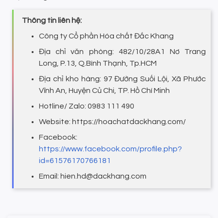
Thông tin liên hệ:
Công ty Cổ phần Hóa chất Đắc Khang
Địa chỉ văn phòng: 482/10/28A1 Nơ Trang
Long, P.13, Q.Bình Thạnh, Tp.HCM
Địa chỉ kho hàng: 97 Đường Suối Lội, Xã Phước
Vĩnh An, Huyện Củ Chi, TP. Hồ Chí Minh
Hotline/ Zalo: 0983 111 490
Website: https://hoachatdackhang.com/
Facebook:
https://www.facebook.com/profile.php?
id=61576170766181
Email: hien.hd@dackhang.com