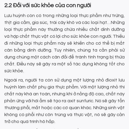
2.2 Đối với sức khỏe của con người
Lưu huỳnh còn có trong những loại thực phẩm như trứng,
thịt gia cầm, gia súc, trái cây khô và các loại hạt…Những
loại thực phẩm này thường chứa nhiều chất dinh dưỡng
và hợp chất thực vật có lợi cho sức khỏe con người. Thiếu
đi những loại thực phẩm này sẽ khiến cho cơ thể bị mất
cân bằng dinh dưỡng. Tuy nhiên, chúng ta cần phải sử
dụng chúng một cách cân đối để tránh tình trạng bị thừa
chất. Điều này sẽ gây ra một số tác dụng không tốt cho
sức khỏe.
Ngoài ra, người ta còn sử dụng một lượng nhỏ đioxit lưu
huỳnh làm chất phụ gia thực phẩm. Với một lượng nhỏ thì
chất này khá an toàn, nhưng khi ở nồng độ cao, chất này
phản ứng với hơi ẩm sẽ tạo ra axit sunfuric. Nó sẽ gây tổn
thương phổi, mắt hoặc các cơ quan khác. Những sinh vật
không có phổi như côn trùng và thực vật, nó sẽ gây cản
trở cho quá trình hô hấp.