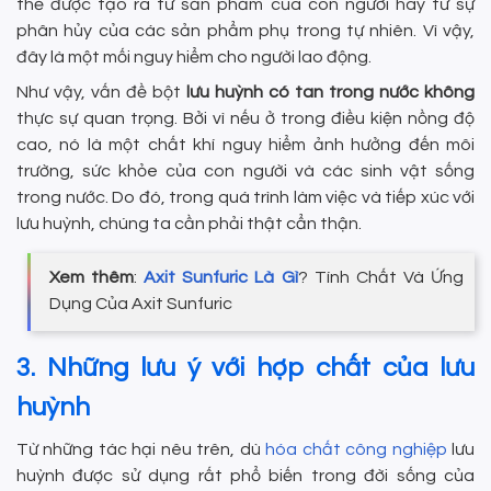
thể được tạo ra từ sản phẩm của con người hay từ sự
phân hủy của các sản phẩm phụ trong tự nhiên. Vì vậy,
đây là một mối nguy hiểm cho người lao động.
Như vậy, vấn đề bột
lưu huỳnh có tan trong nước không
thực sự quan trọng. Bởi vì nếu ở trong điều kiện nồng độ
cao, nó là một chất khí nguy hiểm ảnh hưởng đến môi
trường, sức khỏe của con người và các sinh vật sống
trong nước. Do đó, trong quá trình làm việc và tiếp xúc với
lưu huỳnh, chúng ta cần phải thật cẩn thận.
Xem thêm
:
Axit Sunfuric Là Gì
? Tính Chất Và Ứng
Dụng Của Axit Sunfuric
3. Những lưu ý với hợp chất của lưu
huỳnh
Từ những tác hại nêu trên, dù
hóa chất công nghiệp
lưu
huỳnh được sử dụng rất phổ biến trong đời sống của