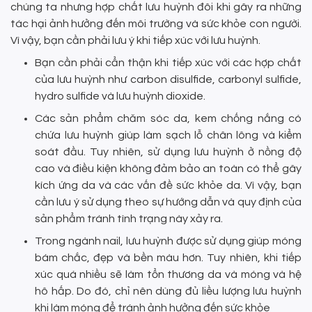
chúng ta nhưng hợp chất lưu huỳnh đôi khi gây ra những
tác hại ảnh hưởng đến môi trường và sức khỏe con người.
Vì vậy, bạn cần phải lưu ý khi tiếp xúc với lưu huỳnh.
Bạn cần phải cẩn thận khi tiếp xúc với các hợp chất
của lưu huỳnh như carbon disulfide, carbonyl sulfide,
hydro sulfide và lưu huỳnh dioxide.
Các sản phẩm chăm sóc da, kem chống nắng có
chứa lưu huỳnh giúp làm sạch lỗ chân lông và kiểm
soát đầu. Tuy nhiên, sử dụng lưu huỳnh ở nồng độ
cao và điều kiện không đảm bảo an toàn có thể gây
kích ứng da và các vấn đề sức khỏe da. Vì vậy, bạn
cần lưu ý sử dụng theo sự hướng dẫn và quy định của
sản phẩm tránh tình trạng này xảy ra.
Trong ngành nail, lưu huỳnh được sử dụng giúp móng
bám chắc, đẹp và bền màu hơn. Tuy nhiên, khi tiếp
xúc quá nhiều sẽ làm tổn thương da và móng và hệ
hô hấp. Do đó, chỉ nên dùng đủ liều lượng lưu huỳnh
khi làm móng để tránh ảnh hưởng đến sức khỏe