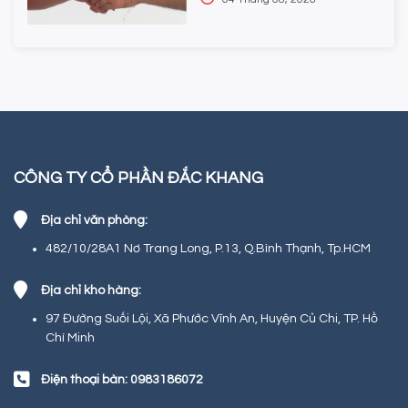
CÔNG TY CỔ PHẦN ĐẮC KHANG
Địa chỉ văn phòng:
482/10/28A1 Nơ Trang Long, P.13, Q.Bình Thạnh, Tp.HCM
Địa chỉ kho hàng:
97 Đường Suối Lội, Xã Phước Vĩnh An, Huyện Củ Chi, TP. Hồ
Chí Minh
Điện thoại bàn: 0983186072