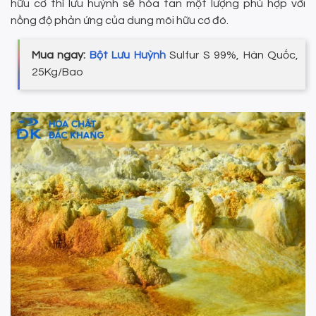
hữu cơ thì lưu huỳnh sẽ hòa tan một lượng phù hợp với
nồng độ phản ứng của dung môi hữu cơ đó.
Mua ngay:
Bột Lưu Huỳnh
Sulfur S 99%, Hàn Quốc,
25Kg/Bao