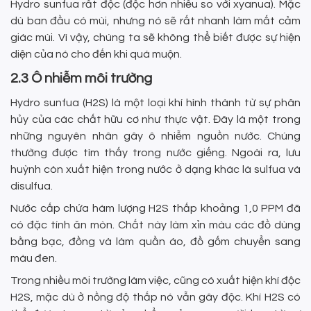
Hydro sunfua rất độc (độc hơn nhiều so với xyanua). Mặc
dù ban đầu có mùi, nhưng nó sẽ rất nhanh làm mất cảm
giác mùi. Vì vậy, chúng ta sẽ không thể biết được sự hiện
diện của nó cho đến khi quá muộn.
2.3 Ô nhiễm môi trường
Hydro sunfua (H2S) là một loại khí hình thành từ sự phân
hủy của các chất hữu cơ như thực vật. Đây là một trong
những nguyên nhân gây ô nhiễm nguồn nước. Chúng
thường được tìm thấy trong nước giếng. Ngoài ra, lưu
huỳnh còn xuất hiện trong nước ở dạng khác là sulfua và
disulfua.
Nước cấp chứa hàm lượng H2S thấp khoảng 1,0 PPM đã
có đặc tính ăn mòn. Chất này làm xỉn màu các đồ dùng
bằng bạc, đồng và làm quần áo, đồ gốm chuyển sang
màu đen.
Trong nhiều môi trường làm việc, cũng có xuất hiện khí độc
H2S, mặc dù ở nồng độ thấp nó vẫn gây độc. Khí H2S có