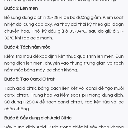
Bước 3: Lên men
Bổ sung dung dịch ri 25-28% để bù đường giảm. Kiểm soát
nhiệt độ, cung cấp oxy, và thay đổi thời kỳ theo giai đoạn
chuyển hóa. Thời kỳ đầu giữ ở 33-34°C, sau đó giữ ở 31-
32°C khi tạo acid mạnh.
Bước 4: Tách nấm mốc
Kiểm tra mẫu để xác định kết thúc quá trình lên men. Đun
nóng dịch lên men, chuyển vào thùng trung gian, và tách
nấm mốc bằng máy lọc chân không.
Bước 5: Tạo Canxi Citrat
Tách acid citric bằng cách liên kết với canxi để tạo muối
canxi citrat. Trung hòa và kiểm soát pH trong dung dịch.
Sử dụng H2SO4 để tách canxi citrat, tạo kết tủa và lọc
chân không.
Bước 6: Sấy dung dịch Acid Citric
Sấy dung dịch Acid Citric trong thiết bị sấy chân không