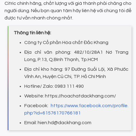
Citric chính hãng, chất lượng với giá thành phải chăng cho
người dùng. Nếu bạn quan tâm hãy liên hệ với chúng tôi để
được tư vấn nhanh chóng nhất.
Thông tin liên hệ:
Công ty Cổ phần Hóa chất Đắc Khang
Địa chỉ văn phòng: 482/10/28A1 Nơ Trang
Long, P.13, Q.Bình Thạnh, Tp.HCM
Địa chỉ kho hàng: 97 Đường Suối Lội, Xã Phước
Vĩnh An, Huyện Củ Chi, TP. Hồ Chí Minh
Hotline/ Zalo: 0983 111 490
Website: https://hoachatdackhang.com/
Facebook:
https://www.facebook.com/profile.
php?id=61576170766181
Email: hien.hd@dackhang.com