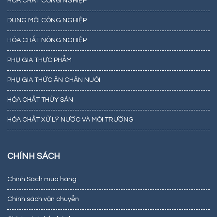
HÓA CHẤT CÔNG NGHIỆP
DUNG MÔI CÔNG NGHIỆP
HÓA CHẤT NÔNG NGHIỆP
PHỤ GIA THỰC PHẨM
PHỤ GIA THỨC ĂN CHĂN NUÔI
HÓA CHẤT THỦY SẢN
HÓA CHẤT XỬ LÝ NƯỚC VÀ MÔI TRƯỜNG
CHÍNH SÁCH
Chính Sách mua hàng
Chính sách vận chuyển