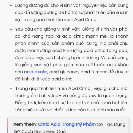
Lượng đường đủ cho vi sinh vật: Nguyên liệu cần cung
cấp đủ lượng đường để hỗ trợ sự phát triển của vi sinh
vật trong quá trình lên men Acid Citric.
Yêu cầu cho giống vi sinh vật: Giống vi sinh vật phải
có khả năng tạo ra acid citric mạnh mẽ, là thành
phần chính của sản phẩm cuối cùng. Nó phải chịu
được môi trường acid khi lượng acid citric tăng cao,
đảm bảo hiệu suất không bị ảnh hưởng. Và cuối cùng
là giống sinh vật phải giảm sản xuất các acid khác
như
acid oxalic
, acid gluconic, acid fumaric để duy trì
độ tinh khiết của acid citric.
Trong quá trình lên men Acid Citric , việc giữ cho môi
trường ổn định với pH và nồng độ oxy là quan trọng.
Đồng thời, kiểm soát sự tạo bọt và chất phá bọt làm
tăng hiệu suất và chất lượng của quá trình sản xuất.
Xem thêm:
Citric Acid Trong Mỹ Phẩm
Có Tác Dụng
Gì? Cách Dùng Hiệu Quả