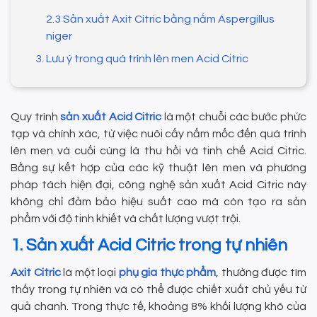
2.3 Sản xuất Axit Citric bằng nấm Aspergillus
niger
3. Lưu ý trong quá trình lên men Acid Citric
Quy trình
sản xuất Acid Citric
là một chuỗi các bước phức
tạp và chính xác, từ việc nuôi cấy nấm mốc đến quá trình
lên men và cuối cùng là thu hồi và tinh chế Acid Citric.
Bằng sự kết hợp của các kỹ thuật lên men và phương
pháp tách hiện đại, công nghệ sản xuất Acid Citric này
không chỉ đảm bảo hiệu suất cao mà còn tạo ra sản
phẩm với độ tinh khiết và chất lượng vượt trội.
1. Sản xuất Acid Citric trong tự nhiên
Axit Citric
là một loại
phụ gia thực phẩm
, thường được tìm
thấy trong tự nhiên và có thể được chiết xuất chủ yếu từ
quả chanh. Trong thực tế, khoảng 8% khối lượng khô của