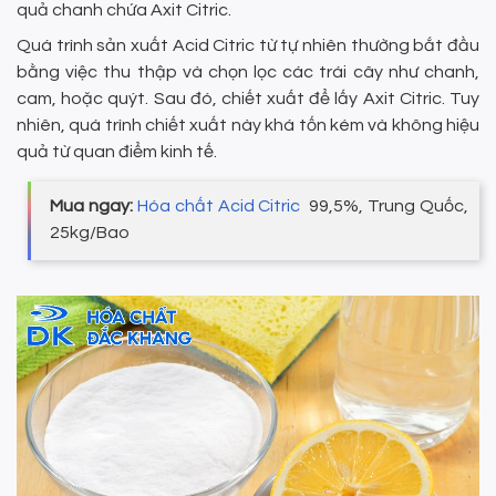
quả chanh chứa Axit Citric.
Quá trình sản xuất Acid Citric từ tự nhiên thường bắt đầu
bằng việc thu thập và chọn lọc các trái cây như chanh,
cam, hoặc quýt. Sau đó, chiết xuất để lấy Axit Citric. Tuy
nhiên, quá trình chiết xuất này khá tốn kém và không hiệu
quả từ quan điểm kinh tế.
Mua ngay:
Hóa chất Acid Citric
99,5%, Trung Quốc,
25kg/Bao