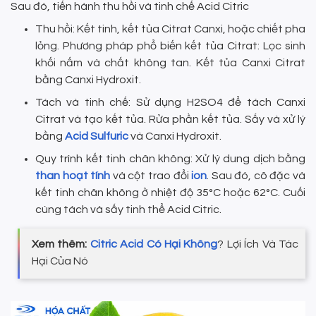
Sau đó, tiến hành thu hồi và tinh chế Acid Citric
Thu hồi: Kết tinh, kết tủa Citrat Canxi, hoặc chiết pha
lỏng. Phương pháp phổ biến kết tủa Citrat: Lọc sinh
khối nấm và chất không tan. Kết tủa Canxi Citrat
bằng Canxi Hydroxit.
Tách và tinh chế: Sử dụng H2SO4 để tách Canxi
Citrat và tạo kết tủa. Rửa phần kết tủa. Sấy và xử lý
bằng
Acid Sulfuric
và Canxi Hydroxit.
Quy trình kết tinh chân không: Xử lý dung dịch bằng
than hoạt tính
và cột trao đổi
ion
. Sau đó, cô đặc và
kết tinh chân không ở nhiệt độ 35°C hoặc 62°C. Cuối
cùng tách và sấy tinh thể Acid Citric.
Xem thêm:
Citric Acid Có Hại Không
? Lợi Ích Và Tác
Hại Của Nó