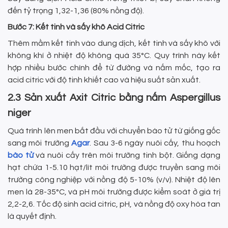
đến tỷ trọng 1,32-1,36 (80% nồng độ).
Bước 7: Kết tinh và sấy khô Acid Citric
Thêm mầm kết tinh vào dung dịch, kết tinh và sấy khô với
không khí ở nhiệt độ không quá 35°C. Quy trình này kết
hợp nhiều bước chính để từ đường và nấm mốc, tạo ra
acid citric với độ tinh khiết cao và hiệu suất sản xuất.
2.3 Sản xuất Axit Citric bằng nấm Aspergillus
niger
Quá trình lên men bắt đầu với chuyển bào tử từ giống gốc
sang môi trường
Agar
. Sau 3-6 ngày nuôi cấy, thu hoạch
bào tử
và nuôi cấy trên môi trường tinh bột. Giống dạng
hạt chứa 1-5.10 hạt/lít môi trường được truyền sang môi
trường công nghiệp với nồng độ 5-10% (v/v). Nhiệt độ lên
men là 28-35°C, và pH môi trường được kiểm soát ở giá trị
2,2-2,6. Tốc độ sinh acid citric, pH, và nồng độ oxy hòa tan
là quyết định.