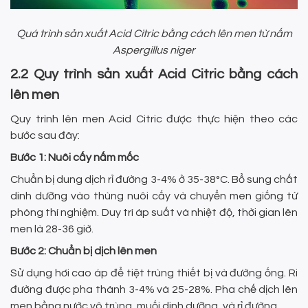
Quá trình sản xuất Acid Citric bằng cách lên men từ nấm
Aspergillus niger
2.2 Quy trình sản xuất Acid Citric bằng cách
lên men
Quy trình lên men Acid Citric được thực hiện theo các
bước sau đây:
Bước 1: Nuôi cấy nấm mốc
Chuẩn bị dung dịch rỉ đường 3-4% ở 35-38°C. Bổ sung chất
dinh dưỡng vào thùng nuôi cấy và chuyển men giống từ
phòng thí nghiệm. Duy trì áp suất và nhiệt độ, thời gian lên
men là 28-36 giờ.
Bước 2: Chuẩn bị dịch lên men
Sử dụng hơi cao áp để tiệt trùng thiết bị và đường ống. Ri
đường được pha thành 3-4% và 25-28%. Pha chế dịch lên
men bằng nước vô trùng, muối dinh dưỡng, và rỉ đường.