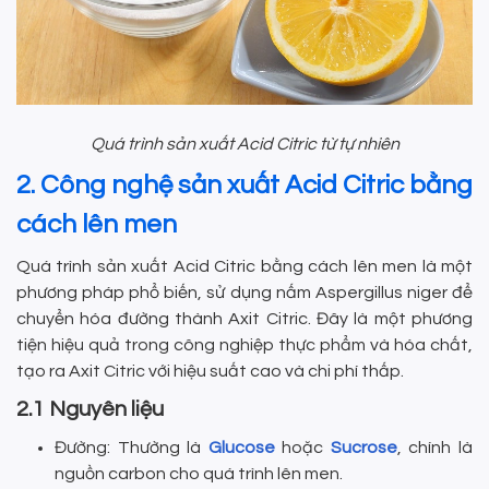
Quá trình sản xuất Acid Citric từ tự nhiên
2. Công nghệ sản xuất Acid Citric bằng
cách lên men
Quá trình sản xuất Acid Citric bằng cách lên men là một
phương pháp phổ biến, sử dụng nấm Aspergillus niger để
chuyển hóa đường thành Axit Citric. Đây là một phương
tiện hiệu quả trong công nghiệp thực phẩm và hóa chất,
tạo ra Axit Citric với hiệu suất cao và chi phí thấp.
2.1 Nguyên liệu
Đường: Thường là
Glucose
hoặc
Sucrose
, chính là
nguồn carbon cho quá trình lên men.