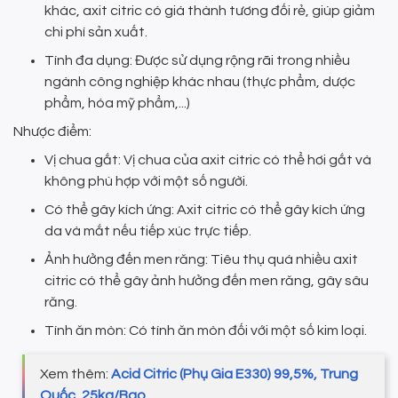
khác, axit citric có giá thành tương đối rẻ, giúp giảm
chi phí sản xuất.
Tính đa dụng: Được sử dụng rộng rãi trong nhiều
ngành công nghiệp khác nhau (thực phẩm, dược
phẩm, hóa mỹ phẩm,...)
Nhược điểm:
Vị chua gắt: Vị chua của axit citric có thể hơi gắt và
không phù hợp với một số người.
Có thể gây kích ứng: Axit citric có thể gây kích ứng
da và mắt nếu tiếp xúc trực tiếp.
Ảnh hưởng đến men răng: Tiêu thụ quá nhiều axit
citric có thể gây ảnh hưởng đến men răng, gây sâu
răng.
Tính ăn mòn: Có tính ăn mòn đối với một số kim loại.
Xem thêm:
Acid Citric (Phụ Gia E330) 99,5%, Trung
Quốc, 25kg/Bao