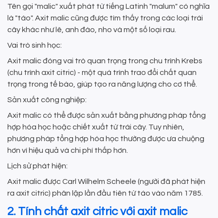
Tên gọi "malic" xuất phát từ tiếng Latinh "malum" có nghĩa
là "táo". Axit malic cũng được tìm thấy trong các loại trái
cây khác như lê, anh đào, nho và một số loại rau.
Vai trò sinh học:
Axit malic đóng vai trò quan trọng trong chu trình Krebs
(chu trình axit citric) - một quá trình trao đổi chất quan
trọng trong tế bào, giúp tạo ra năng lượng cho cơ thể.
Sản xuất công nghiệp:
Axit malic có thể được sản xuất bằng phương pháp tổng
hợp hóa học hoặc chiết xuất từ trái cây. Tuy nhiên,
phương pháp tổng hợp hóa học thường được ưa chuộng
hơn vì hiệu quả và chi phí thấp hơn.
Lịch sử phát hiện:
Axit malic được Carl Wilhelm Scheele (người đã phát hiện
ra axit citric) phân lập lần đầu tiên từ táo vào năm 1785.
2. Tính chất axit citric với axit malic