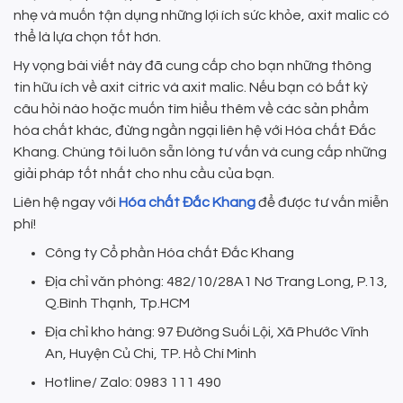
nhẹ và muốn tận dụng những lợi ích sức khỏe, axit malic có
thể là lựa chọn tốt hơn.
Hy vọng bài viết này đã cung cấp cho bạn những thông
tin hữu ích về axit citric và axit malic. Nếu bạn có bất kỳ
câu hỏi nào hoặc muốn tìm hiểu thêm về các sản phẩm
hóa chất khác, đừng ngần ngại liên hệ với Hóa chất Đắc
Khang. Chúng tôi luôn sẵn lòng tư vấn và cung cấp những
giải pháp tốt nhất cho nhu cầu của bạn.
Liên hệ ngay với
Hóa chất Đắc Khang
để được tư vấn miễn
phí!
Công ty Cổ phần Hóa chất Đắc Khang
Địa chỉ văn phòng: 482/10/28A1 Nơ Trang Long, P.13,
Q.Bình Thạnh, Tp.HCM
Địa chỉ kho hàng: 97 Đường Suối Lội, Xã Phước Vĩnh
An, Huyện Củ Chi, TP. Hồ Chí Minh
Hotline/ Zalo: 0983 111 490