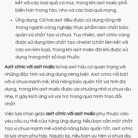
kết với các loại quả có múi, trong khi axit malic phổ
biến hơn trong táo, nho và các loại quả mọng.
Ứng dụng: Cả hai axit đều được sử dụng rộng rãi
trong ngành công nghiệp thực phẩm làm chất bảo
quản và chất tạo vị chua. Tuy nhiên, axit citric cũng
được sử dụng làm chất tạo chelat (chất liên kết với
các ion kim loại), trong khi axit malic đôi khi được sử
dụng trong một số loại thuốc.
Axit citric với axit malic
là hai axit hữu cơ quan trọng với
những đặc tính và ứng dụng riêng biệt. Axit citric nổi bật
với vị chua mạnh mẽ, khả năng bảo quản tốt và tính đa
dụng, trong khi axit malic được ưa chuộng nhờ vị chua dịu
nhẹ, ít gây kích ứng và vai trò trong quá trình trao đổi
chất.
Việc lựa chọn giữa
axit citric với axit malic
phụ thuộc vào
yêu cầu cụ thể của từng ứng dụng. Nếu bạn cần một chất
tạo vị chua mạnh mẽ và khả năng bảo quản tốt, axit citric
là lựa chọn phù hợp. Ngược lại, nếu bạn ưu tiên vị chua dịu