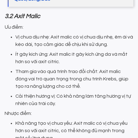
3.2 Axit Malic
Ưu điểm:
Vị chua dịu nhẹ: Axit malic có vị chua dịu nhẹ, êm ái và
kéo dài, tạo cảm giác dễ chịu khi sử dụng.
Ít gây kích ứng: Axit malic ít gây kích ứng da và mắt
hơn so với axit citric.
Tham gia vào quá trình trao đổi chất: Axit malic
đóng vai trò quan trọng trong chu trình Krebs, giúp
tạo ra năng lượng cho cơ thể.
Cải thiện hương vị: Có khả năng làm tăng hương vị tự
nhiên của trái cây.
Nhược điểm:
Khả năng tạo vị chua yếu: Axit malic có vị chua yếu
hơn so với axit citric, có thể không đủ mạnh trong