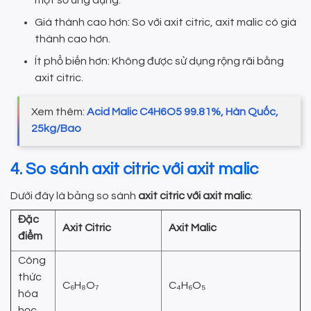
một số ứng dụng.
Giá thành cao hơn: So với axit citric, axit malic có giá
thành cao hơn.
Ít phổ biến hơn: Không được sử dụng rộng rãi bằng
axit citric.
Xem thêm:
Acid Malic C4H6O5 99.81%, Hàn Quốc,
25kg/Bao
4. So sánh axit citric với axit malic
Dưới đây là bảng so sánh
axit citric với axit malic
:
Đặc
Axit Citric
Axit Malic
điểm
Công
thức
C₆H₈O₇
C₄H₆O₅
hóa
học