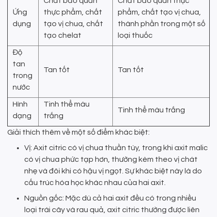
Chất bảo quản
Chất bảo quản thực
Ứng
thực phẩm, chất
phẩm, chất tạo vị chua,
dụng
tạo vị chua, chất
thành phần trong một số
tạo chelat
loại thuốc
Độ
tan
Tan tốt
Tan tốt
trong
nước
Hình
Tinh thể màu
Tinh thể màu trắng
dạng
trắng
Giải thích thêm về một số điểm khác biệt:
Vị: Axit citric có vị chua thuần túy, trong khi axit malic
có vị chua phức tạp hơn, thường kèm theo vị chát
nhẹ và đôi khi có hậu vị ngọt. Sự khác biệt này là do
cấu trúc hóa học khác nhau của hai axit.
Nguồn gốc: Mặc dù cả hai axit đều có trong nhiều
loại trái cây và rau quả, axit citric thường được liên