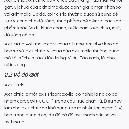
Axit Citric: Axit citric có vị chua đặc trưng, tươi mát và hơi
gắt. Vị chua của axit citric được đánh giá là mạnh hơn so
với axit malic. Do đó, axit citric thường được sử dụng để
tạo vị chua cho đồ uống, thực phẩm chế biến và các sản
phẩm khác. Ví dụ: Nước chanh, nước cam, kẹo chua, mứt,
đồ uống có ga.
Axit Malic: Axit malic có vị chua dịu nhẹ, êm ái và kéo dài
hơn so với axit citric. Vị chua của axit malic thường được
mô tả là "chua táo" đặc trưng. Ví dụ: Táo xanh, lê, nho,
rượu vang.
2.2 Về độ axit
Axit Citric:
Axit citric là một axit tricarboxylic, có nghĩa là nó có ba
nhóm carboxyl (-COOH) trong cấu trúc phân tử. Điều này
làm cho axit citric có khả năng tạo ra nhiều ion hydro (H+)
hơn trong dung dịch, do đó có độ axit mạnh hơn so với
axit malic.