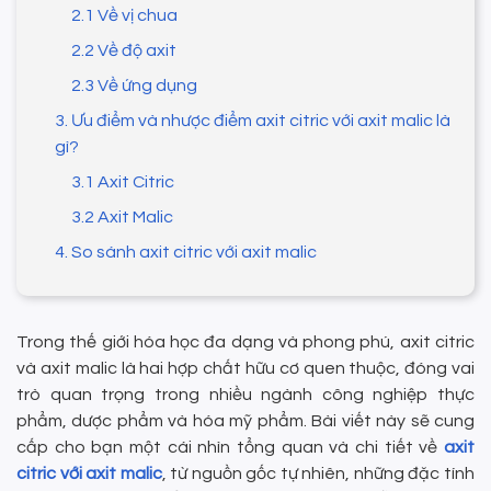
2.1 Về vị chua
2.2 Về độ axit
2.3 Về ứng dụng
3. Ưu điểm và nhược điểm axit citric với axit malic là
gì?
3.1 Axit Citric
3.2 Axit Malic
4. So sánh axit citric với axit malic
Trong thế giới hóa học đa dạng và phong phú, axit citric
và axit malic là hai hợp chất hữu cơ quen thuộc, đóng vai
trò quan trọng trong nhiều ngành công nghiệp thực
phẩm, dược phẩm và hóa mỹ phẩm. Bài viết này sẽ cung
cấp cho bạn một cái nhìn tổng quan và chi tiết về
axit
citric với axit malic
, từ nguồn gốc tự nhiên, những đặc tính