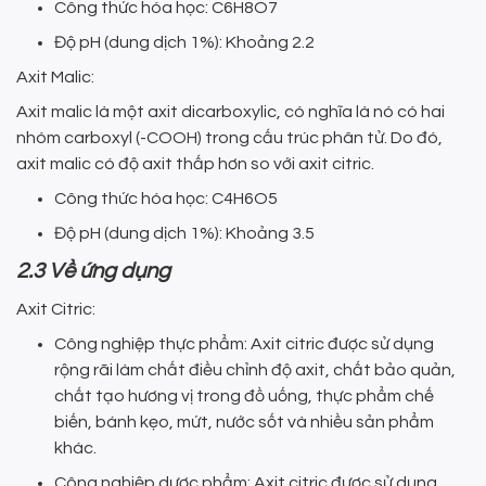
Công thức hóa học: C6H8O7
Độ pH (dung dịch 1%): Khoảng 2.2
Axit Malic:
Axit malic là một axit dicarboxylic, có nghĩa là nó có hai
nhóm carboxyl (-COOH) trong cấu trúc phân tử. Do đó,
axit malic có độ axit thấp hơn so với axit citric.
Công thức hóa học: C4H6O5
Độ pH (dung dịch 1%): Khoảng 3.5
2.3 Về ứng dụng
Axit Citric:
Công nghiệp thực phẩm: Axit citric được sử dụng
rộng rãi làm chất điều chỉnh độ axit, chất bảo quản,
chất tạo hương vị trong đồ uống, thực phẩm chế
biến, bánh kẹo, mứt, nước sốt và nhiều sản phẩm
khác.
Công nghiệp dược phẩm: Axit citric được sử dụng