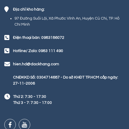
Địa chỉ kho hàng:
97 Đường Suối Lội, Xã Phước Vĩnh An, Huyện Củ Chi, TP. Hồ
Chí Minh
Điện thoại bàn: 0983186072
Hotline/ Zalo: 0983 111 490
hien.hd@dackhang.com
CNĐKKD Số: 0304714687 - Do sở KHĐT TP.HCM cấp ngày:
27-11-2006
Thứ 2: 7:30 - 17:30
Thứ 3 - 7: 7:30 - 17:00