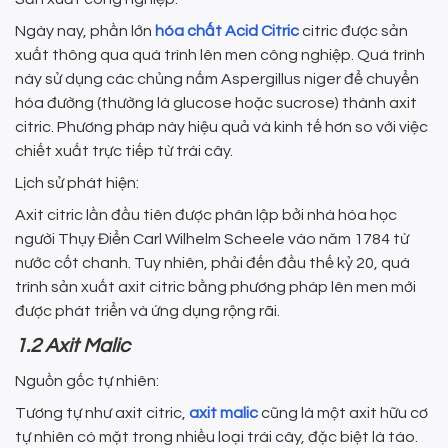
Ngày nay, phần lớn
hóa chất Acid Citric
citric được sản
xuất thông qua quá trình lên men công nghiệp. Quá trình
này sử dụng các chủng nấm Aspergillus niger để chuyển
hóa đường (thường là glucose hoặc sucrose) thành axit
citric. Phương pháp này hiệu quả và kinh tế hơn so với việc
chiết xuất trực tiếp từ trái cây.
Lịch sử phát hiện:
Axit citric lần đầu tiên được phân lập bởi nhà hóa học
người Thụy Điển Carl Wilhelm Scheele vào năm 1784 từ
nước cốt chanh. Tuy nhiên, phải đến đầu thế kỷ 20, quá
trình sản xuất axit citric bằng phương pháp lên men mới
được phát triển và ứng dụng rộng rãi.
1.2 Axit Malic
Nguồn gốc tự nhiên:
Tương tự như axit citric,
axit malic
cũng là một axit hữu cơ
tự nhiên có mặt trong nhiều loại trái cây, đặc biệt là táo.