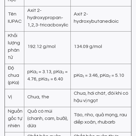
Axit 2-
Tên
Axit 2-
hydroxypropan-
IUPAC
hydroxybutanedioic
1,2,3-tricacboxylic
Khối
lượng
192.12 g/mol
134.09 g/mol
phân
tử
Độ
pKa₁ = 3.13, pKa₂ =
chua
pKa₁ = 3.46, pKa₂ = 5.10
4.76, pKa₃ = 6.40
(pKa)
Chua, hơi chát, đôi khi có
Vị
Chua, the
hậu vị ngọt
Nguồn
Quả có múi
Táo, nho, quả mọng, rau
gốc tự
(chanh, cam, bưởi),
diếp xoăn, rhubarb
nhiên
dứa