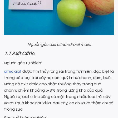
Nguồn gốc axit citric với axit malic
1.1 Axit Citric
Nguồn gốc tự nhiên:
citric
axit
được tìm thấy rộng rãi trong tự nhiên, đặc biệt là
trong các loại trái cây họ cam quýt như chanh, cam, bưởi.
Nồng độ axit citric cao nhất thường thấy trong quả
chanh, chiếm khoảng 5-8% trọng lượng khô của quả.
Ngoài ra, axit citric cũng có mặt trong nhiều loại trái cây
và rau quả khác như dứa, dâu tây, cà chua và thậm chí cả
trong sữa.
Sản xuất công nghiệp: