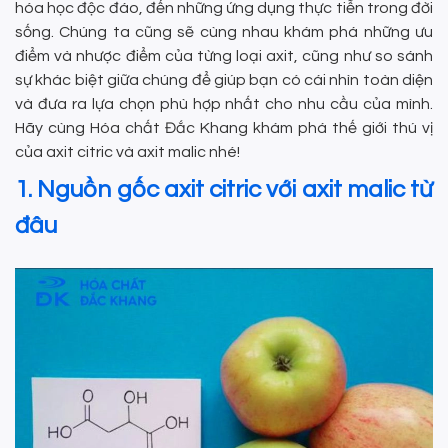
hóa học độc đáo, đến những ứng dụng thực tiễn trong đời
sống. Chúng ta cũng sẽ cùng nhau khám phá những ưu
điểm và nhược điểm của từng loại axit, cũng như so sánh
sự khác biệt giữa chúng để giúp bạn có cái nhìn toàn diện
và đưa ra lựa chọn phù hợp nhất cho nhu cầu của mình.
Hãy cùng Hóa chất Đắc Khang khám phá thế giới thú vị
của axit citric và axit malic nhé!
1. Nguồn gốc axit citric với axit malic từ
đâu